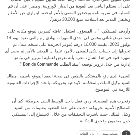
على أن يستلم الباقي بعد العودة من الديار الأوروبية، ومصرا على أن تتم
العملية في سرية تامة وبحضور المعني بالأمر لوحده، ليتوارى عن الأنظار
ويختفي المدير بعد استلامه مبلغ 30.000 درهم”.
وأردف المشتكي، “أن المسؤول استغل إعاقته كضرير، ليوقع مكانه على
عقد عرض غنائي وهمي في إحدى السهرات بوادي زم والتي تعود ليوم 14
يوليوز 2023، بقيمة 16.000 درهم (تتوفر الجريدة على نسخة منه)، تم
تحويلها إلى حساب بنكي للمعني بالأمر، علما أن المعني بالأمر لم يحيي أي
سهرة فنية في هذا الشأن، معربا بأنه تعرض لعملية التزوير في وثائق
إدارية من خلال تزوير توقيعه “
سند الطلب
Bon de Commande
“.
الشيء الذي دفع بالمشتكي بالطعن في صحة العقد الموقع باسمه، مطالبا
السيد وكيل الملك بالمحكمة الابتدائية بخريبكة، باتخاذ الإجراءات القانونية
اللازمة في الموضوع.
وفجرت هذه الفضيحة، ردود فعل داخل الوسط الفني بخريبكة، كما أن
المصالح الأمنية بخريبكة، دخلت على خط القضية بتعليمات من السيد
وكيل الملك، حيث باشرت التحقيقات من خلال الاستماع إلى المشتكي
حول مضمون وفحوى الشكاية.
بنسعيد مهدي
وزير الثقافة