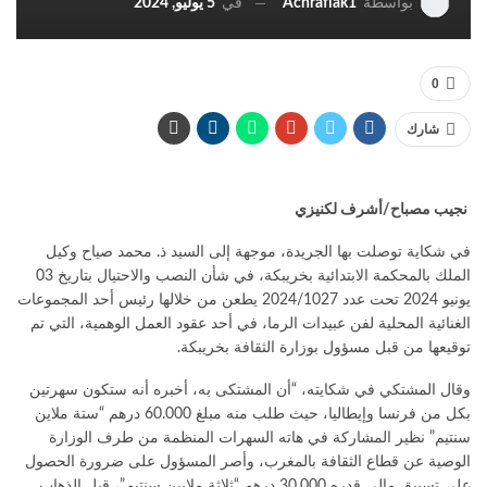
في
5 يوليو, 2024
بواسطة
Achraflak1
0
شارك
نجيب مصباح/أشرف لكنيزي
في شكاية توصلت بها الجريدة، موجهة إلى السيد ذ. محمد صياح وكيل
الملك بالمحكمة الابتدائية بخريبكة، في شأن النصب والاحتيال بتاريخ 03
يونيو 2024 تحت عدد 2024/1027 يطعن من خلالها رئيس أحد المجموعات
الغنائية المحلية لفن عبيدات الرما، في أحد عقود العمل الوهمية، التي تم
توقيعها من قبل مسؤول بوزارة الثقافة بخريبكة.
وقال المشتكي في شكايته، “أن المشتكى به، أخبره أنه ستكون سهرتين
بكل من فرنسا وإيطاليا، حيث طلب منه مبلغ 60.000 درهم “ستة ملاين
سنتيم” نظير المشاركة في هاته السهرات المنظمة من طرف الوزارة
الوصية عن قطاع الثقافة بالمغرب، وأصر المسؤول على ضرورة الحصول
على تسبيق مالي قدره 30.000 درهم “ثلاثة ملايين سنتيم”، قبل الذهاب