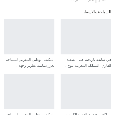
السابق
التالي
1 من 17
السياحة والاسفار
في سابقة تاريخية على الصعيد
المكتب الوطني المغربي للسياحة
القاري، المملكة المغربية تتوج…
يعزز دينامية تطوير وجهة…
مراكش تحتضن الدورة الثانية من
المكتب الوطني المغربي للسياحة