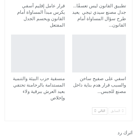
تطبيق القانون ليس تعسفًا…
قرار عامل إقليم آسفي
جدل مصنع سيدي تيجي يعيد
يكرس مبدأ المساواة أمام
طرح سؤال المساواة أمام
القانون ويحسم الجدل
القانون…
المفتعل
اسفي على صفيح ساخن
منسقية حزب البيئة والتنمية
والسبب قرار هدم بناية داخل
المستدامة بالرحامنة تحتفي
مصنع للجبس…
بعيد العرش ببرقية ولاء
وإخلاص
السابق
التالي
اترك رد