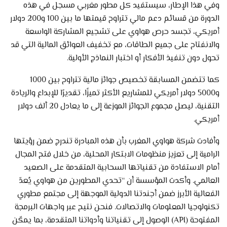
وفي هذا الإطار، سيستفيد كل مطور مغربي مسجل في هذه
الدورة من قسائم دعم مالي تتراوح قيمتها ما بين 100 و200 دولار
أمريكي، تجسد حرص هواوي على تشجيع المشاركة الواسعة
والانفتاح على جميع الطاقات، مع تخفيف العوائق المالية التي قد
تحول دون تنفيذ الأفكار أو اختبار النماذج الأولية.
كما تتضمن المسابقة تخصيص جوائز مالية تتراوح بين 1000
و5000 دولار أمريكي للمشاريع الأكثر تميزًا، تقديرًا للإبداع والريادة
التقنية، ليصل مجموع الجوائز الموزعة إلى ما يعادل 20 ألف دولار
أمريكي.
وأفادت شركة هواوي المغرب بأن هذه المبادرة تندرج ضمن رؤيتها
الرامية إلى تعزيز منظومات الابتكار المحلية، من خلال فتح المجال
أمام الاستفادة من تقنياتها السحابية المتقدمة على الصعيد
العالمي. وأكدت المؤسسة أن “تحدي المطورين من هواوي يُعدّ
الفعالية الأبرز ضمن أجندتنا الدولية الموجهة إلى مجتمع مطوري
تكنولوجيا المعلومات والاتصالات. فنحن نتيح عبر واجهات البرمجة
المفتوحة (API) الوصول إلى تقنياتنا وأدواتنا المتقدمة، بما يمكّن