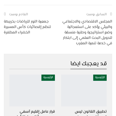
WhatsApp
Linkedin
البريد الإلكتروني
السابق بوست
القادم بوست
المجلس الاقتصادي والاجتماعي
جمعية النور للرياضات بخريبكة
والبيئي يؤكد على استعجالية
تنظم إقصائيات كأس المسيرة
وضع استراتيجية وطنية منسقة
الخضراء المظفرة
لتحويل البحث العلمي إلى ابتكار
في خدمة تنمية المغرب
قد يعجبك ايضا
الرئيسية
الرئيسية
تطبيق القانون ليس
قرار عامل إقليم آسفي