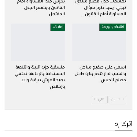
تعسفًا… جدل مصنع سيدي
يكرس مبدأ المساواة أمام
تيجي يعيد طرح سؤال
القانون ويحسم الجدل
المساواة أمام القانون…
المفتعل
اقتصاد و بورصة
اعلانات
اسفي على صفيح ساخن
منسقية حزب البيئة والتنمية
والسبب قرار هدم بناية داخل
المستدامة بالرحامنة تحتفي
مصنع للجبس…
بعيد العرش ببرقية ولاء
وإخلاص
السابق
التالي
اترك رد