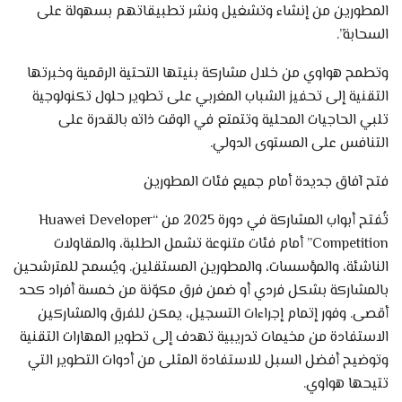
المطورين من إنشاء وتشغيل ونشر تطبيقاتهم بسهولة على
السحابة”.
وتطمح هواوي من خلال مشاركة بنيتها التحتية الرقمية وخبرتها
التقنية إلى تحفيز الشباب المغربي على تطوير حلول تكنولوجية
تلبي الحاجيات المحلية وتتمتع في الوقت ذاته بالقدرة على
التنافس على المستوى الدولي.
فتح آفاق جديدة أمام جميع فئات المطورين
تُفتح أبواب المشاركة في دورة 2025 من “Huawei Developer
Competition” أمام فئات متنوعة تشمل الطلبة، والمقاولات
الناشئة، والمؤسسات، والمطورين المستقلين. ويُسمح للمترشحين
بالمشاركة بشكل فردي أو ضمن فرق مكوّنة من خمسة أفراد كحد
أقصى. وفور إتمام إجراءات التسجيل، يمكن للفرق والمشاركين
الاستفادة من مخيمات تدريبية تهدف إلى تطوير المهارات التقنية
وتوضيح أفضل السبل للاستفادة المثلى من أدوات التطوير التي
تتيحها هواوي.