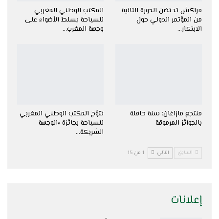
مراكش تحتضن الدورة الثانية
المكتب الوطني المغربي
من المؤتمر الدولي حول
للسياحة يسلط الأضواء على
الابتكار…
وجهة المغرب…
منتجع مازاغان: سنة حافلة
تتوّج المكتب الوطني المغربي
بالجوائز المرموقة
للسياحة بجائزة »الوجهة
الشريكة…
السابق
التالي
1 من 15
إعلانات