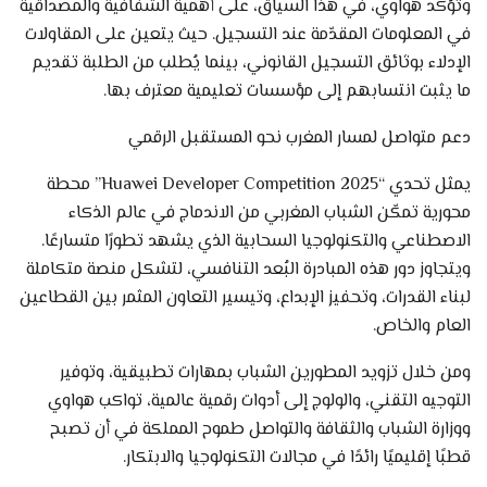
وتؤكد هواوي، في هذا السياق، على أهمية الشفافية والمصداقية
في المعلومات المقدّمة عند التسجيل. حيث يتعين على المقاولات
الإدلاء بوثائق التسجيل القانوني، بينما يُطلب من الطلبة تقديم
ما يثبت انتسابهم إلى مؤسسات تعليمية معترف بها.
دعم متواصل لمسار المغرب نحو المستقبل الرقمي
يمثل تحدي “Huawei Developer Competition 2025” محطة
محورية تمكّن الشباب المغربي من الاندماج في عالم الذكاء
الاصطناعي والتكنولوجيا السحابية الذي يشهد تطورًا متسارعًا.
ويتجاوز دور هذه المبادرة البُعد التنافسي، لتشكل منصة متكاملة
لبناء القدرات، وتحفيز الإبداع، وتيسير التعاون المثمر بين القطاعين
العام والخاص.
ومن خلال تزويد المطورين الشباب بمهارات تطبيقية، وتوفير
التوجيه التقني، والولوج إلى أدوات رقمية عالمية، تواكب هواوي
ووزارة الشباب والثقافة والتواصل طموح المملكة في أن تصبح
قطبًا إقليميًا رائدًا في مجالات التكنولوجيا والابتكار.