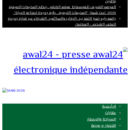
بوغرين
المجمع الشريف للفوسفاط موقع الكنتور…ينظم المخيمات الصيفية
2026، تحت شعار “المخيمات التربوية… رؤية جديدة لصناعة الحياة”.
يانغو رايد تعزز الثقة بين الركاب والسائقين الشركاء عبر شارة جديدة
للملف الشخصي المكتمل
awal24 - presse
électronique indépendante
الرئيسية
عقارات
السياحة والاسفار
اقتصاد و بورصة