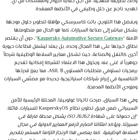
وذلك بطريقة منهجية، من أجل حماية الأرواح والممتلكات من أي
تهديد ناجم عن خلل وظيفي في الأنظمة المعقدة.
وبفضل هذا التتويج، باتت كاسبرسكي مؤهلة لتطوير حلول موجهة
بشكل مباشر إلى صناعة السيارات، كما هو الحال مع منظومتها
الآمنة “
Kaspersky Automotive Secure Gateway
“، دون أن يقتصر
نطاق خبرتها على هذا المجال وحده، بل يمتد ليشمل قطاعات حيوية
أخرى كالنقل والصناعة، حيث تشكل معايير السلامة الوظيفية شرطاً
جوهرياً لا غنى عنه. ويخول هذا الاعتماد للشركة إمكانية تقديم
برمجيات تستوفي متطلبات المستوى ASIL B، مما يعزز قدرتها
التنافسية في إبرام شراكات استراتيجية جديدة مع مصنّعي السيارات
ومزودي الأنظمة المدمجة.
وفي هذا السياق، صرحت تاتيانا غولوبيفا، المحللة الرئيسية للأمن
السيبراني ضمن فريق تطوير نظام KasperskyOS للسيارات، قائلة:
“
إن حصولنا على شهادة
ISO 26262
يشكل محطة فارقة في
مسيرتنا، ويؤكد امتثالنا الصارم لأرفع المعايير الدولية في مجال
السلامة الوظيفية. كما يعكس هذا الإنجاز التزامنا المستمر بتقديم