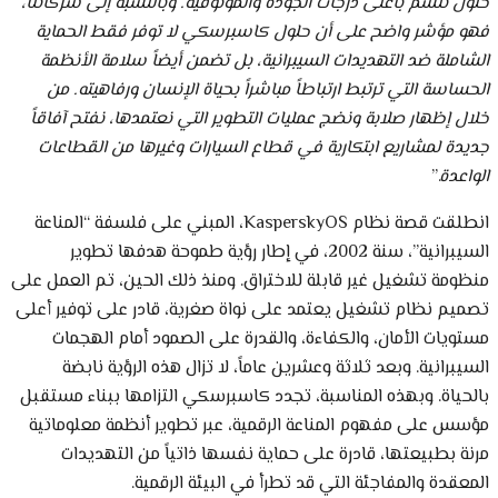
حلول تتسم بأعلى درجات الجودة والموثوقية. وبالنسبة إلى شركائنا،
فهو مؤشر واضح على أن حلول كاسبرسكي لا توفر فقط الحماية
الشاملة ضد التهديدات السيبرانية، بل تضمن أيضاً سلامة الأنظمة
الحساسة التي ترتبط ارتباطاً مباشراً بحياة الإنسان ورفاهيته. من
خلال إظهار صلابة ونضج عمليات التطوير التي نعتمدها، نفتح آفاقاً
جديدة لمشاريع ابتكارية في قطاع السيارات وغيرها من القطاعات
الواعدة
.”
انطلقت قصة نظام KasperskyOS، المبني على فلسفة “المناعة
السيبرانية”، سنة 2002، في إطار رؤية طموحة هدفها تطوير
منظومة تشغيل غير قابلة للاختراق. ومنذ ذلك الحين، تم العمل على
تصميم نظام تشغيل يعتمد على نواة صغرية، قادر على توفير أعلى
مستويات الأمان، والكفاءة، والقدرة على الصمود أمام الهجمات
السيبرانية. وبعد ثلاثة وعشرين عاماً، لا تزال هذه الرؤية نابضة
بالحياة. وبهذه المناسبة، تجدد كاسبرسكي التزامها ببناء مستقبل
مؤسس على مفهوم المناعة الرقمية، عبر تطوير أنظمة معلوماتية
مرنة بطبيعتها، قادرة على حماية نفسها ذاتياً من التهديدات
المعقدة والمفاجئة التي قد تطرأ في البيئة الرقمية.