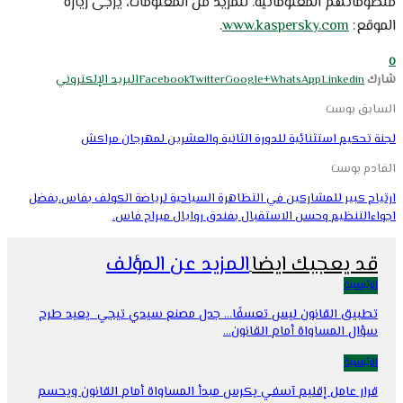
منظوماتهم المعلوماتية. للمزيد من المعلومات، يرجى زيارة
الموقع:
www.kaspersky.com
.
0
شارك
Linkedin
WhatsApp
Google+
Twitter
Facebook
البريد الإلكتروني
السابق بوست
لجنة تحكيم استثنائية للدورة الثانية والعشرين لمهرجان مراكش
القادم بوست
ارتياح كبير للمشاركين في التظاهرة السياحية لرياضة الكولف بفاس،بفضل
اجواءالتنظيم وحسن الاستقبال بفندق روايال ميراج فاس.
قد يعجبك ايضا
المزيد عن المؤلف
الرئيسية
تطبيق القانون ليس تعسفًا… جدل مصنع سيدي تيجي يعيد طرح
سؤال المساواة أمام القانون…
الرئيسية
قرار عامل إقليم آسفي يكرس مبدأ المساواة أمام القانون ويحسم