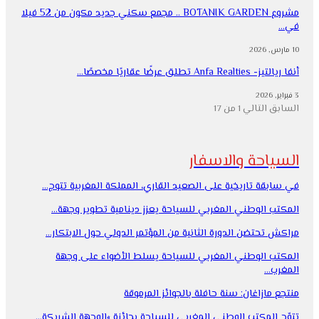
مشروع BOTANIK GARDEN .. مجمع سكني جديد مكون من 52 فيلا
في…
10 مارس, 2026
أنفا ريالتيز- Anfa Realties تطلق عرضًا عقاريًا مخصصًا…
3 فبراير, 2026
السابق
التالي
1 من 17
السياحة والاسفار
في سابقة تاريخية على الصعيد القاري، المملكة المغربية تتوج…
المكتب الوطني المغربي للسياحة يعزز دينامية تطوير وجهة…
مراكش تحتضن الدورة الثانية من المؤتمر الدولي حول الابتكار…
المكتب الوطني المغربي للسياحة يسلط الأضواء على وجهة
المغرب…
منتجع مازاغان: سنة حافلة بالجوائز المرموقة
تتوّج المكتب الوطني المغربي للسياحة بجائزة »الوجهة الشريكة…