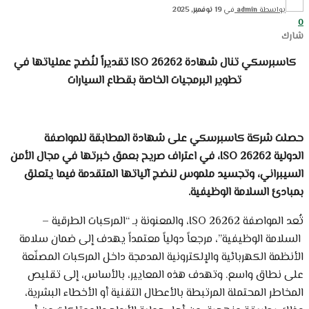
بواسطة
admin
في
19 نوفمبر, 2025
0
شارك
كاسبرسكي تنال شهادة
ISO 26262
تقديراً لنُضج عملياتها في
تطوير البرمجيات الخاصة بقطاع السيارات
حصلت شركة كاسبرسكي على شهادة المطابقة للمواصفة
الدولية
ISO 26262
، في اعتراف صريح بعمق خبرتها في مجال الأمن
السيبراني، وتجسيد ملموس لنضج آلياتها المتقدمة فيما يتعلق
بمبادئ السلامة الوظيفية.
تُعد المواصفة ISO 26262، والمعنونة بـ “المركبات الطرقية –
السلامة الوظيفية”، مرجعاً دولياً معتمداً يهدف إلى ضمان سلامة
الأنظمة الكهربائية والإلكترونية المدمجة داخل المركبات المصنّعة
على نطاق واسع. وتهدف هذه المعايير، بالأساس، إلى تقليص
المخاطر المحتملة المرتبطة بالأعطال التقنية أو الأخطاء البشرية،