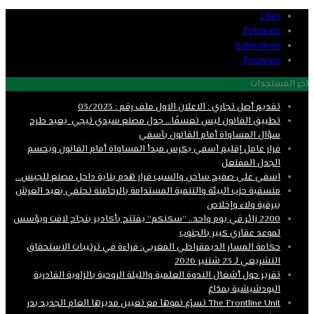
Likes
Followers
Subscribers
Followers
اخر المستجدات
تقديم أصل تجاري : الاعلان الاول ملف رقم : 03/2023
تطبيق القانون ليس تعسفًا… جدل مصنع سيدي تيجي يعيد طرح
سؤال المساواة أمام القانون بآسفي
قرار عامل إقليم آسفي يكرس مبدأ المساواة أمام القانون ويحسم
الجدل المفتعل
اسفي على صفيح ساخن والسبب قرار هدم بناية داخل مصنع للجبس…
منسقية حزب البيئة والتنمية المستدامة بالرحامنة تحتفي بعيد العرش
ببرقية ولاء وإخلاص
2200 زائر في يوم واحد.. “سكنكم” يفتتح بأكادير بنجاح لافت ويؤسس
لموعد عقاري كبير بالجنوب
حكامة المسار الديمقراطي المغربي: قراءة في ترتيبات الاستحقاق
التشريعي لـ 23 شتنبر 2026
تقرير حول أشغال الندوة العلمية والليلة الروحية بالزاوية القادرية
البودشيشية بمذاغ
The Frontline Unit تسرّع نموها مع تعيين مديرها العام الجديد بدر