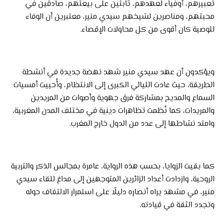
تعبيرهم، أوفياء لعهدهم، ثابتين على بيعتهم، صادقين في
محبتهم، ومناصرين لشيخهم سيدي منير، معتبرين أن الوفاء
للوصية كان أقوى من كل محاولات الإقصاء.
ويؤكدون أن عهد سيدي منير شهد نهضة جديدة في أنشطة
الطريقة، حيث عادت الليالي الكبرى إلى الانتظام، وأُحييت أمسيات
السماع والمديح بمشاركة فرق جهوية وأصوات من المريدين
والمريدات، كما نُظمت تظاهرات دينية في مختلف المدن المغربية،
وامتد نشاطها إلى عدد من الدول خارج المغرب.
كما بقيت الزوايا، بحسب هذه الرواية، عامرة بمجالس الذكر والتربية
الروحية، وازدادت أعداد الزائرين المتوجهين إلى مداغ للقاء سيدي
منير، في مشهد يراه أنصاره دليلًا على استمرار الالتفاف حوله
وتجدد الثقة في قيادته.