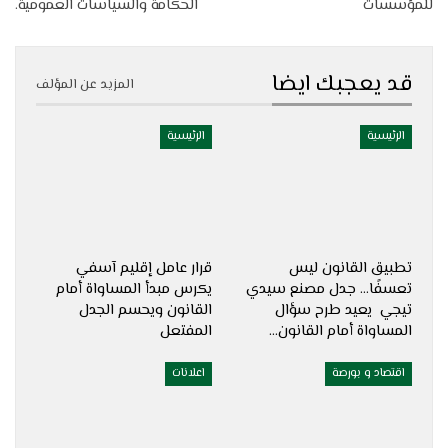
للمؤسسات
الحكامة والسياسات العمومية.
قد يعجبك ايضا
المزيد عن المؤلف
الرئيسية
الرئيسية
تطبيق القانون ليس
قرار عامل إقليم آسفي
تعسفًا… جدل مصنع سيدي
يكرس مبدأ المساواة أمام
تيجي يعيد طرح سؤال
القانون ويحسم الجدل
المساواة أمام القانون…
المفتعل
اقتصاد و بورصة
اعلانات