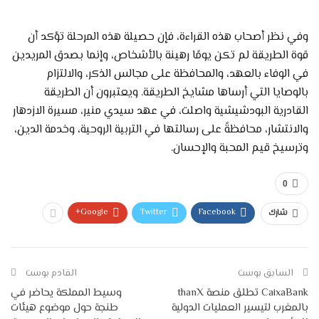
وفي نظر أصحاب هذه القراءة، فإن حصيلة هذه المرحلة تؤكد أن
قوة الطريقة لم تكن يومًا رهينة بالأشخاص، وإنما بصدق المريدين
في الوفاء بالعهد، والمحافظة على مجالس الذكر، والالتزام
بالوصايا التي أرساها مشايخ الطريقة. ويعتبرون أن الطريقة
القادرية البودشيشية واصلت، في عهد سيدي منير، مسيرة الازدهار
والانتشار، محافظةً على رسالتها في التربية الروحية، وخدمة الدين،
وترسيخ قيم المحبة والإحسان.
0
Google+
Twitter
Facebook
شارك
السابق بوست
القادم بوست
CaixaBank تطلق منصة thanX
​وسيط المملكة يحاضر في
بالمغرب لتيسير العمليات الدولية
طنجة حول موضوع هيئات