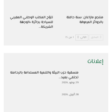
منتجع مازاغان: سنة حافلة
تتوّج المكتب الوطني المغربي
بالجوائز المرموقة
للسياحة بجائزة »الوجهة
الشريكة…
السابق
التالي
1 من 15
إعلانات
منسقية حزب البيئة والتنمية المستدامة بالرحامنة
تحتفي بعيد…
29 يوليو, 2026
28 أبريل, 2026