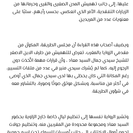
عليها، إلى جانب تهميش المدن الصغرى والقرى وحرمانها من
الزيارات التفقدية، الأمر الذي انعكس، بحسب رأيهم، سلبًا على
معنويات عدد من المريدين.
ويضيف أصحاب هذه القراءة أن مجلس الطريقة، المكوَّن من
مقدمي الزوايا بالمغرب، تعرض للتهميش من طرف الابن الاصغر
للشيخ سيدي جمال السيد معاد ، وأن قرارات مهمة اتُّخذت دون
الرجوع إليه، كما لم يُشرك سيدي منير في عدد من ملفات التسيير،
رغم المكانة التي كان يحظى بها لدى سيدي جمال، الذي أوصى
في أكثر من مناسبة، وبشكل موثق صوتًا وصورة، بالتشاور معه
في شؤون الطريقة.
وتشير الرواية نفسها إلى تنظيم ليالٍ خاصة خارج الزاوية بحضور
السيد معاد ومجموعة محدودة من المقربين منه، وتنظيم جولات
لجمع أموال الاكتتاب، إلى جانب أمسيات للسماع تحت اسم جمعية