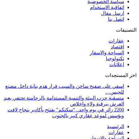
سياسة الخصوصية
اتفاقية الاستخدام
ارسل مقال
اتصل بنا
التصنيفات
عقارات
اقتصاد
السياحة والاسفار
تكنولوجيا
اعلانات
اخر المستجدات
اسفي على صفيح ساخن والسبب قرار هدم بناية داخل مصنع
للجبس…
منسقية حزب البيئة والتنمية المستدامة بالرحامنة تحتفي بعيد
العرش ببرقية ولاء وإخلاص
2200 زائر في يوم واحد.. “سكنكم” يفتتح بأكادير بنجاح لافت
ويؤسس لموعد عقاري كبير بالجنوب
الرئيسية
عقارات
السياحة والاسفار