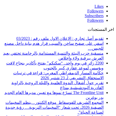
Likes
Followers
Subscribers
Followers
اخر المستجدات
تقديم أصل تجاري : الاعلان الاول ملف رقم : 03/2023
اسفي على صفيح ساخن والسبب قرار هدم بناية داخل مصنع
للجبس…
منسقية حزب البيئة والتنمية المستدامة بالرحامنة تحتفي بعيد
العرش ببرقية ولاء وإخلاص
2200 زائر في يوم واحد.. “سكنكم” يفتتح بأكادير بنجاح لافت
ويؤسس لموعد عقاري كبير بالجنوب
حكامة المسار الديمقراطي المغربي: قراءة في ترتيبات
الاستحقاق التشريعي لـ 23 شتنبر 2026
تقرير حول أشغال الندوة العلمية والليلة الروحية بالزاوية
القادرية البودشيشية بمذاغ
The Frontline Unit تسرّع نموها مع تعيين مديرها العام الجديد
بدر بوغرين
المجمع الشريف للفوسفاط موقع الكنتور…ينظم المخيمات
الصيفية 2026، تحت شعار “المخيمات التربوية… رؤية جديدة
لصناعة الحياة”.