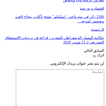
العرش ببرقية ولاء وإخلاص
اقتصاد و بورصة
2200 زائر في يوم واحد.. “سكنكم” يفتتح بأكادير بنجاح لافت
ويؤسس لموعد…
الرئيسية
حكامة المسار الديمقراطي المغربي: قراءة في ترتيبات الاستحقاق
التشريعي لـ 23 شتنبر 2026
السابق
التالي
اترك رد
لن يتم نشر عنوان بريدك الإلكتروني.