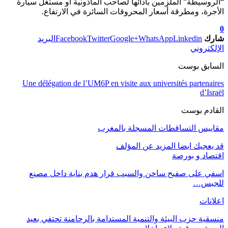
“الروسيطة” الملزمين بأدائها لصاحب المأذونية أو مستغل سيارة
الأجرة، ومطرقة أسعار المحروقات السائرة في الارتفاع.
0
شارك
Linkedin
WhatsApp
Google+
Twitter
Facebook
البريد
الإلكتروني
السابق بوست
Une délégation de l’UM6P en visite aux universités partenaires
d’Israël
القادم بوست
مقاييس التساقطات المسجلة بالمغرب
قد يعجبك ايضا
المزيد عن المؤلف
اقتصاد و بورصة
اسفي على صفيح ساخن والسبب قرار هدم بناية داخل مصنع
للجبس…
اعلانات
منسقية حزب البيئة والتنمية المستدامة بالرحامنة تحتفي بعيد