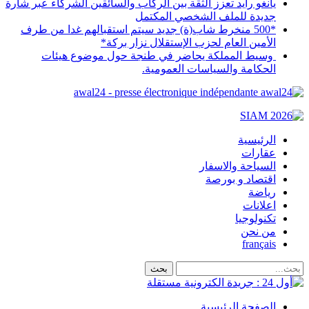
يانغو رايد تعزز الثقة بين الركاب والسائقين الشركاء عبر شارة
جديدة للملف الشخصي المكتمل
*500 منخرط شاب(ة) جديد سيتم استقبالهم غدا من طرف
الأمين العام لحزب الإستقلال نزار بركة*
​وسيط المملكة يحاضر في طنجة حول موضوع هيئات
الحكامة والسياسات العمومية.
awal24 - presse électronique indépendante
الرئيسية
عقارات
السياحة والاسفار
اقتصاد و بورصة
رياضة
اعلانات
تكنولوجيا
من نحن
français
الصفحة الرئيسية