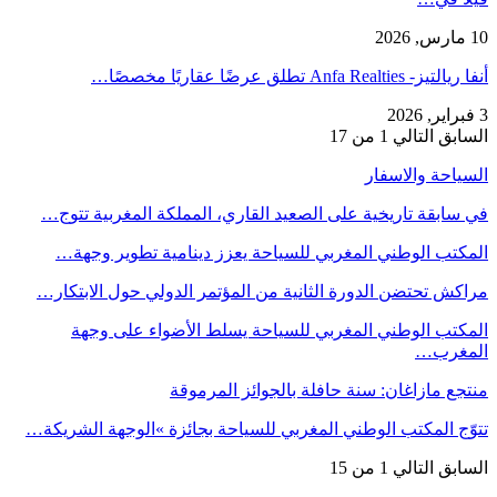
10 مارس, 2026
أنفا ريالتيز- Anfa Realties تطلق عرضًا عقاريًا مخصصًا…
3 فبراير, 2026
السابق
التالي
1 من 17
السياحة والاسفار
في سابقة تاريخية على الصعيد القاري، المملكة المغربية تتوج…
المكتب الوطني المغربي للسياحة يعزز دينامية تطوير وجهة…
مراكش تحتضن الدورة الثانية من المؤتمر الدولي حول الابتكار…
المكتب الوطني المغربي للسياحة يسلط الأضواء على وجهة
المغرب…
منتجع مازاغان: سنة حافلة بالجوائز المرموقة
تتوّج المكتب الوطني المغربي للسياحة بجائزة »الوجهة الشريكة…
السابق
التالي
1 من 15