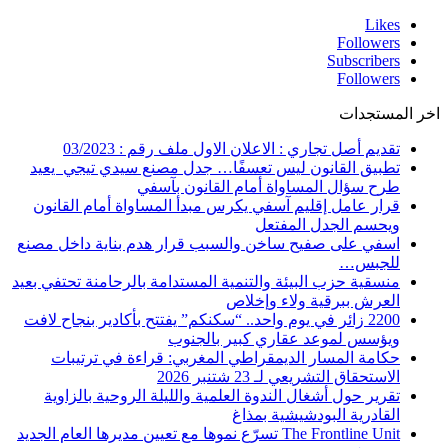
Likes
Followers
Subscribers
Followers
اخر المستجدات
تقديم أصل تجاري : الاعلان الاول ملف رقم : 03/2023
تطبيق القانون ليس تعسفًا… جدل مصنع سيدي تيجي يعيد
طرح سؤال المساواة أمام القانون بآسفي
قرار عامل إقليم آسفي يكرس مبدأ المساواة أمام القانون
ويحسم الجدل المفتعل
اسفي على صفيح ساخن والسبب قرار هدم بناية داخل مصنع
للجبس…
منسقية حزب البيئة والتنمية المستدامة بالرحامنة تحتفي بعيد
العرش ببرقية ولاء وإخلاص
2200 زائر في يوم واحد.. “سكنكم” يفتتح بأكادير بنجاح لافت
ويؤسس لموعد عقاري كبير بالجنوب
حكامة المسار الديمقراطي المغربي: قراءة في ترتيبات
الاستحقاق التشريعي لـ 23 شتنبر 2026
تقرير حول أشغال الندوة العلمية والليلة الروحية بالزاوية
القادرية البودشيشية بمذاغ
The Frontline Unit تسرّع نموها مع تعيين مديرها العام الجديد