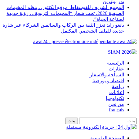
بدر بوغرين
المجمع الشريف للفوسفاط موقع الكنتور…ينظم المخيمات
الصيفية 2026، تحت شعار “المخيمات التربوية… رؤية جديدة
لصناعة الحياة”.
يانغو رايد تعزز الثقة بين الركاب والسائقين الشركاء عبر شارة
جديدة للملف الشخصي المكتمل
awal24 - presse électronique indépendante
الرئيسية
عقارات
السياحة والاسفار
اقتصاد و بورصة
رياضة
اعلانات
تكنولوجيا
من نحن
français
الصفحة الرئيسية