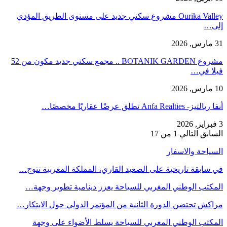
Ourika Valley مشروع سكني جديد على مستوى الطريق المؤدي
إلى…
31 مارس, 2026
مشروع BOTANIK GARDEN .. مجمع سكني جديد مكون من 52
فيلا في…
10 مارس, 2026
أنفا ريالتيز- Anfa Realties تطلق عرضًا عقاريًا مخصصًا…
3 فبراير, 2026
السابق
التالي
1 من 17
السياحة والاسفار
في سابقة تاريخية على الصعيد القاري، المملكة المغربية تتوج…
المكتب الوطني المغربي للسياحة يعزز دينامية تطوير وجهة…
مراكش تحتضن الدورة الثانية من المؤتمر الدولي حول الابتكار…
المكتب الوطني المغربي للسياحة يسلط الأضواء على وجهة