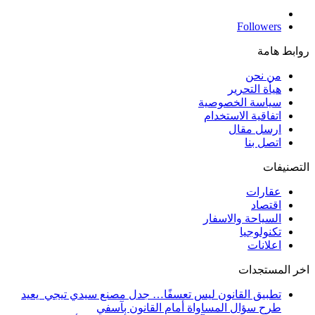
Followers
روابط هامة
من نحن
هيأة التحرير
سياسة الخصوصية
اتفاقية الاستخدام
ارسل مقال
اتصل بنا
التصنيفات
عقارات
اقتصاد
السياحة والاسفار
تكنولوجيا
اعلانات
اخر المستجدات
تطبيق القانون ليس تعسفًا… جدل مصنع سيدي تيجي يعيد
طرح سؤال المساواة أمام القانون بآسفي