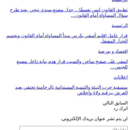
تطبيق القانون ليس تعسفًا… جدل مصنع سيدي تيجي يعيد طرح
سؤال المساواة أمام القانون…
الرئيسية
قرار عامل إقليم آسفي يكرس مبدأ المساواة أمام القانون ويحسم
الجدل المفتعل
اقتصاد و بورصة
اسفي على صفيح ساخن والسبب قرار هدم بناية داخل مصنع
للجبس…
اعلانات
منسقية حزب البيئة والتنمية المستدامة بالرحامنة تحتفي بعيد
العرش ببرقية ولاء وإخلاص
السابق
التالي
اترك رد
لن يتم نشر عنوان بريدك الإلكتروني.