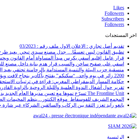
Likes
Followers
Subscribers
Followers
اخر المستجدات
تقديم أصل تجاري : الاعلان الاول ملف رقم : 03/2023
تطبيق القانون ليس تعسفًا… جدل مصنع سيدي تيجي يعيد طرح س
قرار عامل إقليم آسفي يكرس مبدأ المساواة أمام القانون ويح
اسفي على صفيح ساخن والسبب قرار هدم بناية داخل مصنع 
منسقية حزب البيئة والتنمية المستدامة بالرحامنة تحتفي بعيد 
2200 زائر في يوم واحد.. “سكنكم” يفتتح بأكادير بنجاح لافت ويؤسس لموعد عقاري كبير بالجنوب
حكامة المسار الديمقراطي المغربي: قراءة في ترتيبات الاستحقاق التشريعي
تقرير حول أشغال الندوة العلمية والليلة الروحية بالزاوية القادر
The Frontline Unit تسرّع نموها مع تعيين مديرها العام الجديد بدر بوغرين
المجمع الشريف للفوسفاط موقع الكنتور…ينظم المخيمات الصيفية 2026، تحت شعار “المخيمات التربوية… رؤية جديدة لصناع
يانغو رايد تعزز الثقة بين الركاب والسائقين الشركاء عبر شار
awal24 - presse électronique indépendante
الرئيسية