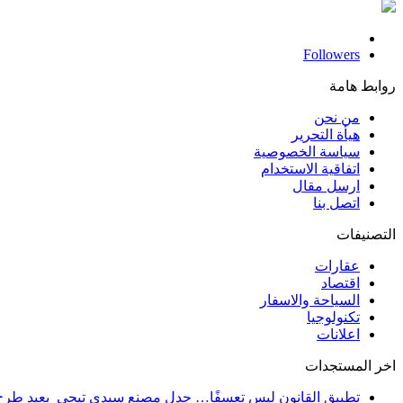
Followers
روابط هامة
من نحن
هيأة التحرير
سياسة الخصوصية
اتفاقية الاستخدام
ارسل مقال
اتصل بنا
التصنيفات
عقارات
اقتصاد
السياحة والاسفار
تكنولوجيا
اعلانات
اخر المستجدات
تطبيق القانون ليس تعسفًا… جدل مصنع سيدي تيجي يعيد طرح س