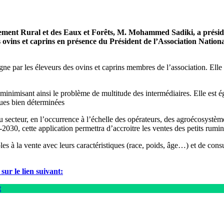
pement Rural et des Eaux et Forêts, M. Mohammed Sadiki, a présid
ins et caprins en présence du Président de l’Association Nationa
e par les éleveurs des ovins et caprins membres de l’association. Ell
, minimisant ainsi le problème de multitude des intermédiaires. Elle est
ues bien déterminées.
du secteur, en l’occurrence à l’échelle des opérateurs, des agroécosystème
-2030, cette application permettra d’accroitre les ventes des petits rumi
es à la vente avec leurs caractéristiques (race, poids, âge…) et de consul
:Pour télécharger l’application My ANOC Marketplace Appuyer sur le lien suivant
t