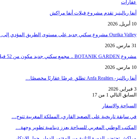
عقارات
أنفا رياليتيز تقدم مشروع فيلات أنفا مراكش
10 أبريل, 2026
Ourika Valley مشروع سكني جديد على مستوى الطريق المؤدي إلى…
31 مارس, 2026
مشروع BOTANIK GARDEN .. مجمع سكني جديد مكون من 52 فيلا في…
10 مارس, 2026
أنفا ريالتيز- Anfa Realties تطلق عرضًا عقاريًا مخصصًا…
3 فبراير, 2026
السابق
التالي
1 من 17
السياحة والاسفار
في سابقة تاريخية على الصعيد القاري، المملكة المغربية تتوج…
المكتب الوطني المغربي للسياحة يعزز دينامية تطوير وجهة…
مراكش تحتضن الدورة الثانية من المؤتمر الدولي حول الابتكار…