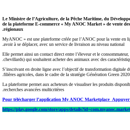
Le Ministre de l’Agriculture, de la Pêche Maritime, du Dévelop
de la plateforme E-commerce « My ANOC Market » de vente des ov
régionaux.
« MyANOC » est une plateforme créée par l’ANOC pour la vente en lign
avoir à se déplacer, avec un service de livraison au niveau national.
Elle permet ainsi un contact direct entre l’éleveur et le consommateur
chevillards) qui souhaitent acheter des animaux avec des caractéristiq
S’inscrivant en droite ligne avec l’objectif de transformation digitale 
filières agricoles, dans le cadre de la stratégie Génération Green 2020
La plateforme permet aux acheteurs de visualiser les produits disponibl
recherches avancées multicritères.
https://play.google.com/store/apps/details?id=com.myanoc.marke