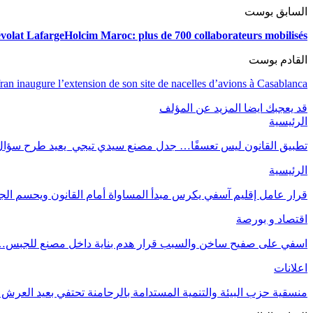
السابق بوست
olat LafargeHolcim Maroc: plus de 700 collaborateurs mobilisés
القادم بوست
ran inaugure l’extension de son site de nacelles d’avions à Casablanca
قد يعجبك ايضا
المزيد عن المؤلف
الرئيسية
تطبيق القانون ليس تعسفًا… جدل مصنع سيدي تيجي يعيد طرح سؤال 
الرئيسية
قرار عامل إقليم آسفي يكرس مبدأ المساواة أمام القانون ويحسم الج
اقتصاد و بورصة
اسفي على صفيح ساخن والسبب قرار هدم بناية داخل مصنع للجبس
اعلانات
منسقية حزب البيئة والتنمية المستدامة بالرحامنة تحتفي بعيد العرش 