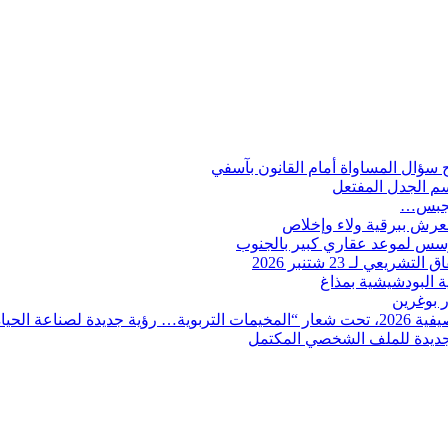
ؤال المساواة أمام القانون بآسفي
سم الجدل المفتعل
للجبس…
العرش ببرقية ولاء وإخلاص
 لـ 23 شتنبر 2026
ية البودشيشية بمذاغ
ة الحياة”.
ة جديدة للملف الشخصي المكتمل