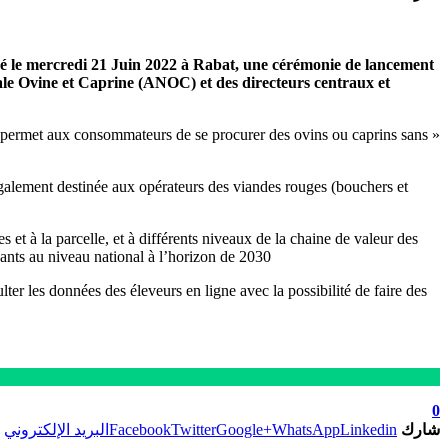
é le mercredi 21 Juin 2022 à Rabat, une cérémonie de lancement
le Ovine et Caprine (ANOC) et des directeurs centraux et
e permet aux consommateurs de se procurer des ovins ou caprins sans
 également destinée aux opérateurs des viandes rouges (bouchers et
s et à la parcelle, et à différents niveaux de la chaine de valeur des
nants au niveau national à l’horizon de 2030.
ter les données des éleveurs en ligne avec la possibilité de faire des
0
شارك
Linkedin
WhatsApp
Google+
Twitter
Facebook
البريد الإلكتروني