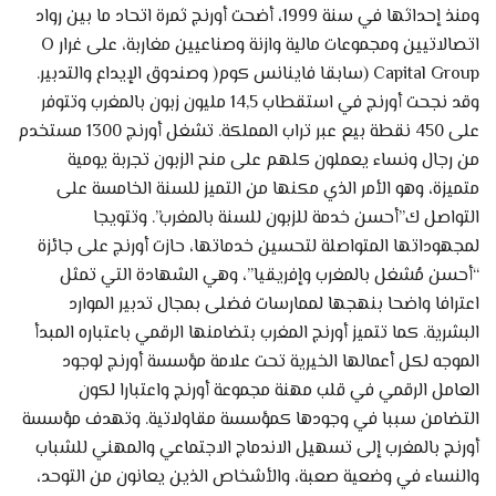
ومنذ إحداثها في سنة 1999، أضحت أورنج ثمرة اتحاد ما بين رواد
اتصالاتيين ومجموعات مالية وازنة وصناعيين مغاربة، على غرار O
Capital Group (سابقا فاينانس كوم( وصندوق الإيداع والتدبير.
وقد نجحت أورنج في استقطاب 14,5 مليون زبون بالمغرب وتتوفر
على 450 نقطة بيع عبر تراب المملكة. تشغل أورنج 1300 مستخدم
من رجال ونساء يعملون كلهم على منح الزبون تجربة يومية
متميزة، وهو الأمر الذي مكنها من التميز للسنة الخامسة على
التواصل ك”أحسن خدمة للزبون للسنة بالمغرب”. وتتويجا
لمجهوداتها المتواصلة لتحسين خدماتها، حازت أورنج على جائزة
“أحسن مُشغل بالمغرب وإفريقيا”، وهي الشهادة التي تمثل
اعترافا واضحا بنهجها لممارسات فضلى بمجال تدبير الموارد
البشرية. كما تتميز أورنج المغرب بتضامنها الرقمي باعتباره المبدأ
الموجه لكل أعمالها الخيرية تحت علامة مؤسسة أورنج لوجود
العامل الرقمي في قلب مهنة مجموعة أورنج واعتبارا لكون
التضامن سببا في وجودها كمؤسسة مقاولاتية. وتهدف مؤسسة
أورنج بالمغرب إلى تسهيل الاندماج الاجتماعي والمهني للشباب
والنساء في وضعية صعبة، والأشخاص الذين يعانون من التوحد،