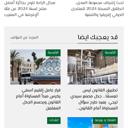
تحت إشراف مجموعة المدى،
مجال الراحة تتوج بجائزة أفضل
انطلاق النسخة 2024 للمنتدى
منتج لسنة 2024 عن فئة
الدولي إفريقيا والتنمية
ألإفرشة في المغرب
قد يعجبك ايضا
المزيد عن المؤلف
الرئيسية
الرئيسية
تطبيق القانون ليس
قرار عامل إقليم آسفي
تعسفًا… جدل مصنع سيدي
يكرس مبدأ المساواة أمام
تيجي يعيد طرح سؤال
القانون ويحسم الجدل
المساواة أمام القانون…
المفتعل
اقتصاد و بورصة
اعلانات