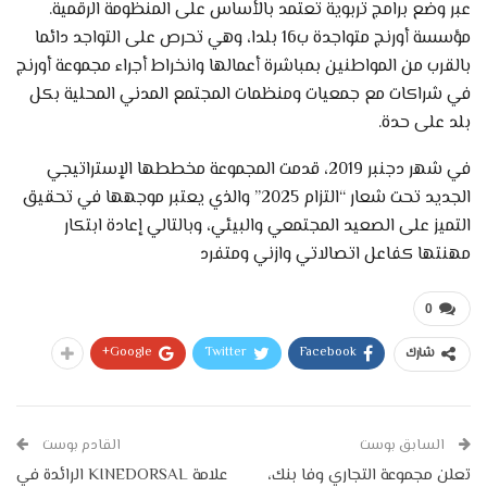
عبر وضع برامج تربوية تعتمد بالأساس على المنظومة الرقمية.
مؤسسة أورنج متواجدة ب16 بلدا، وهي تحرص على التواجد دائما
بالقرب من المواطنين بمباشرة أعمالها وانخراط أجراء مجموعة أورنج
في شراكات مع جمعيات ومنظمات المجتمع المدني المحلية بكل
بلد على حدة.
في شهر دجنبر 2019، قدمت المجموعة مخططها الإستراتيجي
الجديد تحت شعار “التزام 2025” والذي يعتبر موجهها في تحقيق
التميز على الصعيد المجتمعي والبيئي، وبالتالي إعادة ابتكار
مهنتها كفاعل اتصالاتي وازني ومتفرد
0
Google+
Twitter
Facebook
شارك
السابق بوست
القادم بوست
تعلن مجموعة التجاري وفا بنك،
علامة KINEDORSAL الرائدة في