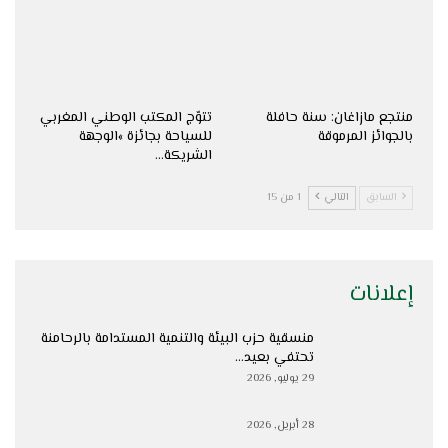
منتجع مازاغان: سنة حافلة
تتوّج المكتب الوطني المغربي
بالجوائز المرموقة
للسياحة بجائزة »الوجهة
الشريكة…
السابق
التالي
1 من 15
إعلانات
منسقية حزب البيئة والتنمية المستدامة بالرحامنة
تحتفي بعيد…
29 يوليو, 2026
28 أبريل, 2026