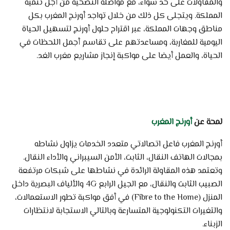
والمقاولات على حد سواء، مع مواصلة التضحية من أجل تنمية
المملكة. ويتجلى كل ذلك من خلال تواجد أورنج المغرب بكل
مناطق وجهات المملكة، عبر اقتراح حلول أورنج لتسهيل الحياة
اليومية للمغاربة، ومساعدتهم على تقاسم أجمل اللحظات في
الحياة، والعمل أيضا على مواكبة إنجاز مشاريع مغرب الغد.
لمحة عن
أورنج المغرب
أورنج المغرب فاعل اتصالاتي متعدد الخدمات يزاول نشاطه
بمجالات الهاتف النقال، الثابت، الأمن السيبراني والأداء النقال.
وتعتمد هذه المقاولة الرائدة في نشاطها على شبكات مرتفعة
الصبيب الثابت والنقال، مع الجيل الرابع 4G والألياف البصرية داخل
المنزل (Fibre to the Home) في أفق مواكبة تطور الاستعمالات،
والتغيرات التكنولوجية المتسارعة وبالتالي الاستجابة لانتظارات
الزبناء.