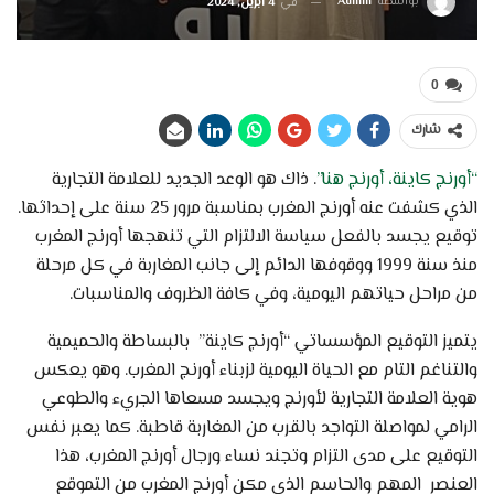
بواسطة
Admin
في
4 أبريل, 2024
0
شارك
“أورنج كاينة، أورنج هنا”
. ذاك هو الوعد الجديد للعلامة التجارية
الذي كشفت عنه أورنج المغرب بمناسبة مرور 25 سنة على إحداثها.
توقيع يجسد بالفعل سياسة الالتزام التي تنهجها أورنج المغرب
منذ سنة 1999 ووقوفها الدائم إلى جانب المغاربة في كل مرحلة
من مراحل حياتهم اليومية، وفي كافة الظروف والمناسبات.
يتميز التوقيع المؤسساتي “أورنج كاينة” بالبساطة والحميمية
والتناغم التام مع الحياة اليومية لزبناء أورنج المغرب. وهو يعكس
هوية العلامة التجارية لأورنج ويجسد مسعاها الجريء والطوعي
الرامي لمواصلة التواجد بالقرب من المغاربة قاطبة. كما يعبر نفس
التوقيع على مدى التزام وتجند نساء ورجال أورنج المغرب، هذا
العنصر المهم والحاسم الذي مكن أورنج المغرب من التموقع