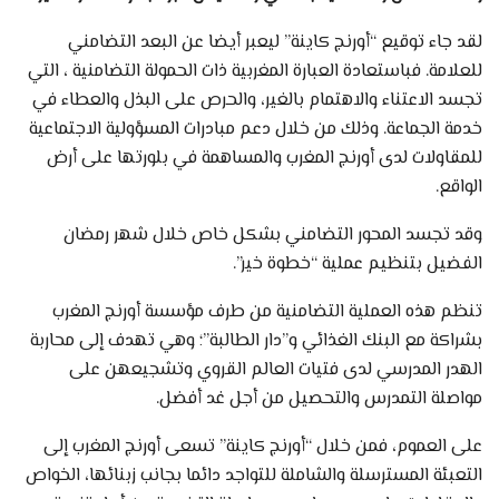
لقد جاء توقيع “أورنج كاينة” ليعبر أيضا عن البعد التضامني
للعلامة. فباستعادة العبارة المغربية ذات الحمولة التضامنية ، التي
تجسد الاعتناء والاهتمام بالغير، والحرص على البذل والعطاء في
خدمة الجماعة. وذلك من خلال دعم مبادرات المسؤولية الاجتماعية
للمقاولات لدى أورنج المغرب والمساهمة في بلورتها على أرض
الواقع.
وقد تجسد المحور التضامني بشكل خاص خلال شهر رمضان
الفضيل بتنظيم عملية “خطوة خير”.
تنظم هذه العملية التضامنية من طرف مؤسسة أورنج المغرب
بشراكة مع البنك الغذائي و”دار الطالبة”؛ وهي تهدف إلى محاربة
الهدر المدرسي لدى فتيات العالم القروي وتشجيعهن على
مواصلة التمدرس والتحصيل من أجل غد أفضل.
على العموم، فمن خلال “أورنج كاينة” تسعى أورنج المغرب إلى
التعبئة المسترسلة والشاملة للتواجد دائما بجانب زبنائها، الخواص