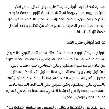
كما يعتمد توقيع “أورنج كاينة” على عرض فعال، عرض آمن
ومبتكر، يروم ضمان جودة استثنائية لتجربة الزبون وخدمة ما بعد
البيع من المستوى الرفيع. ومميزات الاستماع والتواجد بالقرب من
الزبناء مكنت أورنج المغرب، ولسبع مرات، من الظفر بلقب “أفضل
خدمة الزبناء للسنة “.
مواكبة أوراش مغرب الغد
“أورنج كاينة”، “أورنج حاضرة هنا”…ذاك هو الالتزام القوي والصريح
لفائدة تنافسية المقاولات المغربية، والذي تدعمه العلامة التجارية
من خلال توفير حلول مبتكرة وعلى المقاس، حلول فعالة وفي
المتناول. ومن بين هذه الحلول، هناك حلول “الكلاود” السحابية
وحلول الأمن السيبراني، المتكاملة، والأكثر تنافسية، والأكثر أمانا
بالسوق على الإطلاق. وهي تحرص على المواكبة اليومية لآلاف
المقاولات المغربية في تحولها الرقمي، مساهِمة بذلك في تسريع
وتيرة التحول الرقمي للمغرب.
وعد التضامن والتضحية بالغالي والنفيس عبر مبادرة “خطوة خير”