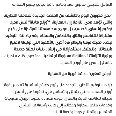
كفاعل حقيقي موثوق منه، وحاضر دائما بجانب جميع المغاربة.
“نحن فخورون اليوم بالكشف عن المنصة الجديدة لعلامتنا التجارية،
والتي تؤكد مدى التزامنا إزاء
المغاربة،
“أورنج كاينة” ليس مجرد
توقيع إشهاري فحسب، بل هو يجسد مهمتنا المرتكزة على قيم
مشتركة للتقاسم والتآزر، والتضامن والسخاء. وقد جاء هذا التوقيع
ليجدد تعبئة فرقنا وليذكر مرة أخرى بالأهمية التي نوليها لامتياز
شبكاتنا، ولتكثيف استثماراتنا في إنشاء بنيات تحتية جديدة
وبلورة التزاماتنا كمقاولة مسؤولة اجتماعيا،
كما صرح بذلك هندريك
كاستيل، مدير عام أورنج المغرب.
“أورنج المغرب” ، دائما قريبة من المغاربة
يرتكز التوقيع التجاري الجديد على أربع دعائم أساسية تعكس قوة
أورنج المغرب، والتي تتمثل بالأساس في: توفرها على أحسن
شبكة للهاتف الثابت والنقال، جودة متفردة لتجربة الزبون، منتوجات
وخدمات كلها سخاوة وعطاء، إلى جانب رأسمالها البشري
المتمرس والملتزم دوما بخدمة الزبناء.