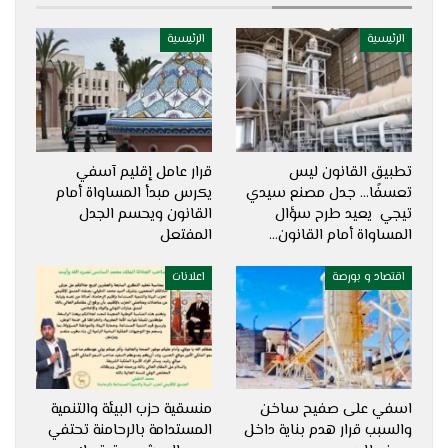
الرئيسية
الرئيسية
تطبيق القانون ليس
قرار عامل إقليم آسفي
تعسفًا… جدل مصنع سيدي
يكرس مبدأ المساواة أمام
تيجي يعيد طرح سؤال
القانون ويحسم الجدل
المساواة أمام القانون…
المفتعل
اقتصاد و بورصة
اعلانات
اسفي على صفيح ساخن
منسقية حزب البيئة والتنمية
والسبب قرار هدم بناية داخل
المستدامة بالرحامنة تحتفي