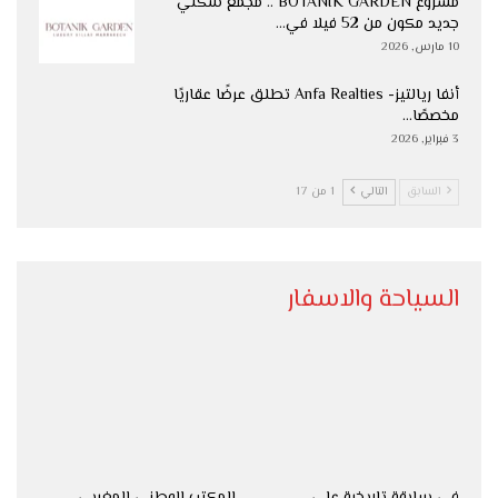
مشروع BOTANIK GARDEN .. مجمع سكني
جديد مكون من 52 فيلا في…
10 مارس, 2026
أنفا ريالتيز- Anfa Realties تطلق عرضًا عقاريًا
مخصصًا…
3 فبراير, 2026
السابق
التالي
1 من 17
السياحة والاسفار
في سابقة تاريخية على
المكتب الوطني المغربي