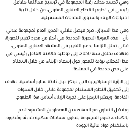
وهي تجسد كذلك رغبة المجموعة في ترسيخ مكانتها كفاعل
رئيسي في تطوير القطاع العقاري المغربي، من خلال تلبية
احتياجات الزبناء واستباق التحديات المستقبلية.
وفي هذا السياق، صرح فيصل علالي، المدير العام لمجموعة علالي
بأن: “هذه الهوية البصرية الجديدة هي أكثر من مجرد تغيير للصورة،
فهي تمثل التزامنا بدعم التغيير في المشهد العقاري المغربي،
ونهدف بحلول سنة 2030، إلى توطيد مكانتنا كفاعل رئيسي في
هذا القطاع، برؤية تتمحور حول إسعاد الزبناء، من خلال الانفتاح
على مدن جديدة في المملكة”.
إن الرؤية الإستراتيجية التي ترتكز حول ثلاثة محاور أساسية، تهدف
إلى تحقيق التطور المستدام لمجموعة علالي خلال السنوات
القادمة، ويعتبر التركيز على تجربة الزبناء أساس هذا الطموح.
وبفضل التعاون مع المهندسين المعماريين المشهود لهم
بالكفاءة، تقوم المجموعة بتطوير مساحات سكنية حديثة ومُطورة،
باستخدام مواد عالية الجودة.