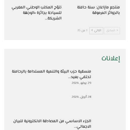
منتجع مازاغان: سنة حافلة
تتوّج المكتب الوطني المغربي
بالجوائز المرموقة
للسياحة بجائزة »الوجهة
الشريكة…
السابق
التالي
1 من 15
إعلانات
منسقية حزب البيئة والتنمية المستدامة بالرحامنة
تحتفي بعيد…
29 يوليو, 2026
28 أبريل, 2026
الجزء الاساسي من المصادقة الالكترونية للبيان
الاجمالي…