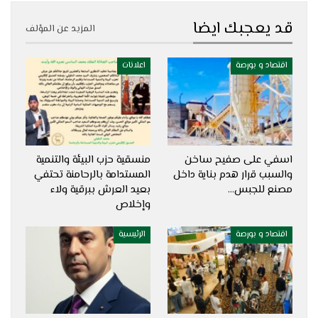
قد يعجبك ايضا
المزيد عن المؤلف
اقتصاد و بورصة
اعلانات
اسفي على صفيح ساخن
منسقية حزب البيئة والتنمية
والسبب قرار هدم بناية داخل
المستدامة بالرحامنة تحتفي
مصنع للجبس…
بعيد العرش ببرقية ولاء
وإخلاص
اقتصاد و بورصة
الرئيسية