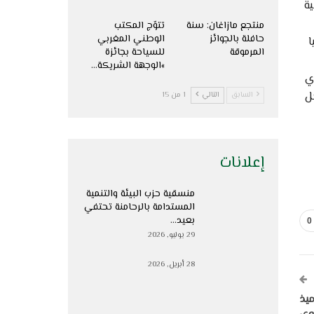
ية
منتجع مازاغان: سنة
تتوّج المكتب
حافلة بالجوائز
الوطني المغربي
ا
المرموقة
للسياحة بجائزة
»الوجهة الشريكة…
ي
ل
السابق
التالي
1 من 15
إعلانات
منسقية حزب البيئة والتنمية
المستدامة بالرحامنة تحتفي
بعيد…
0
29 يوليو, 2026
28 أبريل, 2026
ميذ