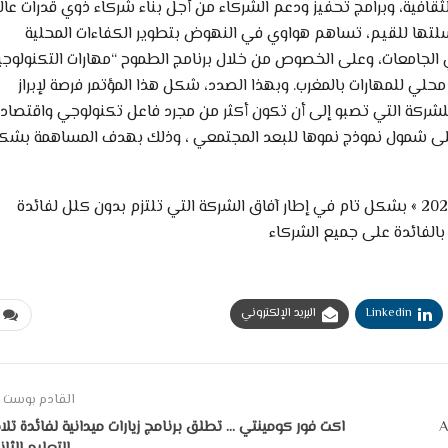
لثقافية، وبرامج تحفيز ودعم الشركاء من أجل بناء شركاء ذوي قدرات عال
تها للقيم، تساهم هواوي في النهوض بتطوير الكفاءات المحلية
 الجامعات، وعلى الخصوص من خلال برنامج الطموح “مهارات التكنولوجي
و إلى تطوير قطب محلي للمهارات بالمغرب. وبهذا الصدد، شكل هذا المؤتمر فرصة لإبراز
ة للشركة التي تصبو إلى أن تكون أكثر من مجرد فاعل تكنولوجي واقتصاد
على شمول نموذج نموها للبعد المجتمعي ، وذلك بهدف المساهمة بشك
يندرج تنظيم « مؤتمر شركاء هواوي المغرب الرئيسيين 2022 » بشكل تام في إطار آفاق الشركة التي تلتزم بدون كلل لفائدة
 بالفائدة على جميع الشركاء
Linkedin
البريد الإلكتروني
القادم بوست
A
اكت فور كومينتي …
تطلق برنامج زيارات ميدانية لفائدة تلا