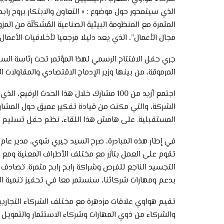
الذي سيتمحور حول موضوع : « التعاون والابتكار بروح راب
المثمرة مع المنظومة البيئية الصناعية المُشَكَّلَة من ا
مجال الأعمال”، الذي يعد دليلا مرجعيا لأخلاقيات الأعمال
جري حفل الافتتاح الرسمي لهذا المؤتمر تحت رئاسة السي
المرموقة، من بينها وزير الإدماج الاقتصادي والمقاولات
اجتمع أزيد من 100 مشارك خلال هذا الحدث 
الشركة، والتي مكنت من قيادة تفكير عميق حول المشاري
المستقبلية. على هامش هذا اللقاء، نظم حفل تسليم جوائ
في إطار هذه المبادرة، صرح السيد جيري شوي، مدير عام
تقوم على العمل بتآزر مع مختلف الأطراف المعنية ومع 
بدعم ومهارات شركائنا، سنستمر معا في تحفيز تنمية المن
تقيم هواوي علاقات مزدهرة مع مختلف الشركاء التجاريي
والشركاء من ذوي المهارات وشركاء الاستثمار والتمويل