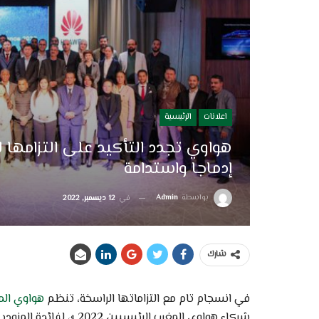
اعلانات
الرئيسية
هواوي تجدد التأكيد على التزامها 
إدماجا واستدامة
بواسطة
Admin
في
12 ديسمبر, 2022
شارك
في انسجام تام مع التزاماتها الراسخة، تنظم
هواوي الم
شركاء هواوي المغرب الرئ