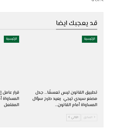
d’OPA
قد يعجبك ايضا
الرئيسية
الرئيسية
تطبيق القانون ليس تعسفًا… جدل
قرار عامل 
مصنع سيدي تيجي يعيد طرح سؤال
المساواة أ
المساواة أمام القانون…
المفتعل
السابق
التالي