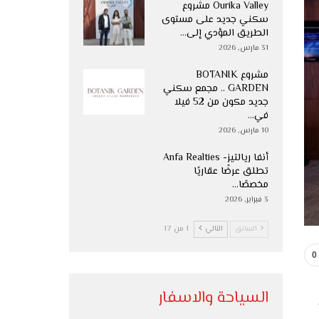
Ourika Valley مشروع
سكني جديد على مستوى
الطريق المؤدي إلى…
31 مارس, 2026
مشروع BOTANIK
GARDEN .. مجمع سكني
جديد مكون من 52 فيلا
في…
10 مارس, 2026
أنفا ريالتيز- Anfa Realties
تطلق عرضًا عقاريًا
مخصصًا…
3 فبراير, 2026
السابق
التالي
1 من 17
0
السياحة والاسفار