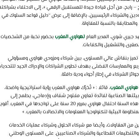
ح – رابح، من أجل قيادة جيدة للمستقبل الرقمي »، إلى الاحتفاء بشراكته
لمزودين والشركاء الرئيسيين، بالإضافة إلى عرض “دليل قواعد السلوك في
 والمطابقة بالنسبة للمقاولة.
د جيري شوي، المدير العام
لهواوي المغرب
بحضور نخبة من الشخصيات
 الصغرى والتشغيل والكفاءات.
الرفيع، الذي تميز بنقاش عالي المستوى، بين شركاء ومزودي هواوي ومسؤولي
ع والممارسات الفضلى بهدف تطوير الشراكات والإدراك الجيد للتحديات
ز الشركاء في إطار أجواء ودية دافئة.
هواوي المغرب
، قائلا : « تُحَرِّك هواوي المغرب رؤية استراتيجية واضحة،
بيئتها الصناعية لفائدة تعاون مفتوح شفاف وإدماجي، يطمح إلى
التجسيد الناجع للفرص وشراكة رابح رابح مثمرة. تصادف هذه السنة احتفال هواوي بمرور 20 سنة على تواجدها في المغرب. أ
ظومة البيئية لتكنولوجيا المعلومات والاتصالات بالمغرب. »
ن من المقاولات، وأيضا مع شركاء الحلول وشركاء عمليات الخدمات
 والتنظيمات القطاعية والشركاء الصناعيين. على المستوى الوطني