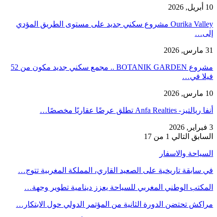
10 أبريل, 2026
Ourika Valley مشروع سكني جديد على مستوى الطريق المؤدي
إلى…
31 مارس, 2026
مشروع BOTANIK GARDEN .. مجمع سكني جديد مكون من 52
فيلا في…
10 مارس, 2026
أنفا ريالتيز- Anfa Realties تطلق عرضًا عقاريًا مخصصًا…
3 فبراير, 2026
السابق
التالي
1 من 17
السياحة والاسفار
في سابقة تاريخية على الصعيد القاري، المملكة المغربية تتوج…
المكتب الوطني المغربي للسياحة يعزز دينامية تطوير وجهة…
مراكش تحتضن الدورة الثانية من المؤتمر الدولي حول الابتكار…