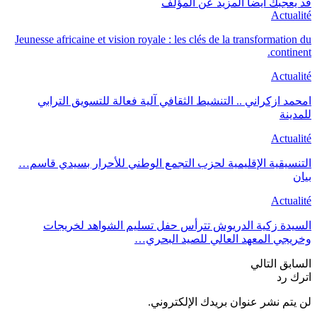
قد يعجبك ايضا
المزيد عن المؤلف
Actualité
Jeunesse africaine et vision royale : les clés de la transformation du
continent.
Actualité
امحمد ازكراني .. التنشيط الثقافي آلية فعالة للتسويق الترابي
للمدينة
Actualité
التنسيقية الإقليمية لحزب التجمع الوطني للأحرار بسيدي قاسم…
بيان
Actualité
السيدة زكية الدريوش تترأس حفل تسليم الشواهد لخريجات
وخريجي المعهد العالي للصيد البحري…
السابق
التالي
اترك رد
لن يتم نشر عنوان بريدك الإلكتروني.