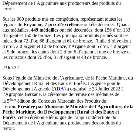
Département de l’Agriculture aux producteurs des produits du
terroir.
Sur les 980 produits mis en compétition, représentant toutes les
régions du Royaume,
7 prix d’excellence
ont été décernés. Quant
aux médailles,
449 médailles
ont été décernées, dont 156 d’or, 133
d’argent et 160 de bronze. Les principaux produits primés sont les
miels dont 72 d’or, 68 d’argent et 61 de bronze, l’huile d’olive dont
3 d’or, 2 d’argent et 10 de bronze, l’Argane dont 5 d’or, 4 d’argent
et 9 de bronze, les dattes dont 2 d’or, 6 d’argent et une de bronze et
les couscous dont 26 d’or, 31 d’argent et 48 de bronze.
23Jul.22
Sous l’égide du Ministère de l’Agriculture, de la Pêche Maritime, du
Développement Rural et des Eaux et Forêts, l’Agence pour le
Développement Agricole (
ADA
) a organisé le 23 Juillet 2022 à
l’Agropole Berkane, la cérémonie de remise des médailles de
ème
la 5
édition du Concours Marocain des Produits du
Terroir.
Présidée par
Monsieur le Ministre de l’Agriculture, de la
Pêche Maritime, du Développement Rural et des Eaux et
Forêts
, cette cérémonie témoigne de l’appui indéfectible du
Département de l’Agriculture aux producteurs des produits du
terroir.