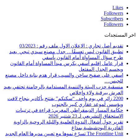
Likes
Followers
Subscribers
Followers
اخر المستجدات
تقديم أصل تجاري : الاعلان الاول ملف رقم : 03/2023
تطبيق القانون ليس تعسفًا… جدل مصنع سيدي تيجي يعيد
طرح سؤال المساواة أمام القانون بآسفي
قرار عامل إقليم آسفي يكرس مبدأ المساواة أمام القانون
ويحسم الجدل المفتعل
اسفي على صفيح ساخن والسبب قرار هدم بناية داخل مصنع
للجبس…
منسقية حزب البيئة والتنمية المستدامة بالرحامنة تحتفي بعيد
العرش ببرقية ولاء وإخلاص
2200 زائر في يوم واحد.. “سكنكم” يفتتح بأكادير بنجاح لافت
ويؤسس لموعد عقاري كبير بالجنوب
حكامة المسار الديمقراطي المغربي: قراءة في ترتيبات
الاستحقاق التشريعي لـ 23 شتنبر 2026
تقرير حول أشغال الندوة العلمية والليلة الروحية بالزاوية
القادرية البودشيشية بمذاغ
The Frontline Unit تسرّع نموها مع تعيين مديرها العام الجديد