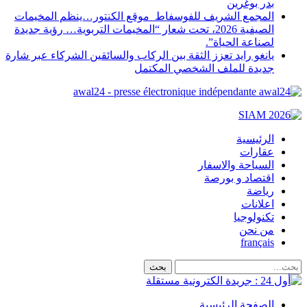
بدر بوغرين
المجمع الشريف للفوسفاط موقع الكنتور…ينظم المخيمات
الصيفية 2026، تحت شعار “المخيمات التربوية… رؤية جديدة
لصناعة الحياة”.
يانغو رايد تعزز الثقة بين الركاب والسائقين الشركاء عبر شارة
جديدة للملف الشخصي المكتمل
awal24 - presse électronique indépendante
الرئيسية
عقارات
السياحة والاسفار
اقتصاد و بورصة
رياضة
اعلانات
تكنولوجيا
من نحن
français
الصفحة الرئيسية