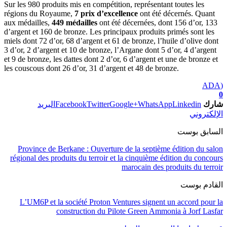
Sur les 980 produits mis en compétition, représentant toutes les
régions du Royaume,
7 prix d’excellence
ont été décernés. Quant
aux médailles,
449 médailles
ont été décernées, dont 156 d’or, 133
d’argent et 160 de bronze. Les principaux produits primés sont les
miels dont 72 d’or, 68 d’argent et 61 de bronze, l’huile d’olive dont
3 d’or, 2 d’argent et 10 de bronze, l’Argane dont 5 d’or, 4 d’argent
et 9 de bronze, les dattes dont 2 d’or, 6 d’argent et une de bronze et
les couscous dont 26 d’or, 31 d’argent et 48 de bronze.
(ADA
0
شارك
Linkedin
WhatsApp
Google+
Twitter
Facebook
البريد
الإلكتروني
السابق بوست
Province de Berkane : Ouverture de la septième édition du salon
régional des produits du terroir et la cinquième édition du concours
marocain des produits du terroir
القادم بوست
L’UM6P et la société Proton Ventures signent un accord pour la
construction du Pilote Green Ammonia à Jorf Lasfar