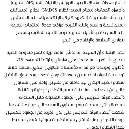
اختبار معدات وشباك الصيد، الاوراش (الآليات، المحركات البحرية)
وأجهزة المحاكاة (نظام الصيد؛ نظام GMDSS؛ نظام الميكانيك
البحرية)، والمختبرات (الكتروتكنيك، الإلكترونيك، علم الخصائص
الميكانيكية والهيدروليك؛ التبريد؛ مراقبة جودة المنتجات البحرية؛
علم المحيطات والأحياء البحرية؛ تربية الأحياء المائية) ومسبح
لتمارين السلامة والإنقاذ في البحر.
تجدر الإشارة أن السيدة الدريوش، قامت بزيارة لمقر مندوبية الصيد
البحري بأكادير، كما عقدت على هامش زيارتها للمعهد لقاءً
تأطيريا وتوعويا مع مدراء مؤسسات التكوين البحري، قدمت خلاله
توجيهات لمواصلة تحسين جودة التكوين قصد تزويد سوق الشغل
لقطاع الصيد البحري بيد عاملة من تقنيين واطر على مستوى
عالي من الكفاءة. كما هنأت جميع الأطقم الإدارية والتقنية
وأعضاء هيئة التدريس على الجهود المبذولة خلال السنوات
الماضية والتي سمحت برفع مستوى المعهد الى درجة عالية، كما
شجعت أعضاء هيئة التدريس على بذل المزيد من الجهود لتحسين
جودة التكوين بما يتماشى مع متطلبات سوق الشغل المرتبط
بهذا القطاع الحيوي.