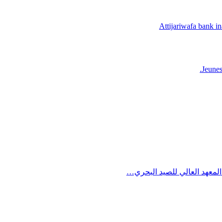
Attijariwafa bank i
Jeunes
السيدة زكية الدريوش تترأس 