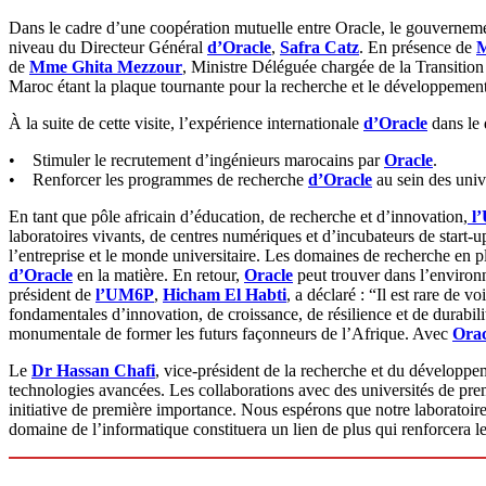
Dans le cadre d’une coopération mutuelle entre Oracle, le gouvernem
niveau du Directeur Général
d’Oracle
,
Safra Catz
. En présence de
M
de
Mme Ghita Mezzour
, Ministre Déléguée chargée de la Transitio
Maroc étant la plaque tournante pour la recherche et le développement
À la suite de cette visite, l’expérience internationale
d’Oracle
dans le 
• Stimuler le recrutement d’ingénieurs marocains par
Oracle
.
• Renforcer les programmes de recherche
d’Oracle
au sein des univ
En tant que pôle africain d’éducation, de recherche et d’innovation,
l
laboratoires vivants, de centres numériques et d’incubateurs de start-u
l’entreprise et le monde universitaire. Les domaines de recherche en p
d’Oracle
en la matière. En retour,
Oracle
peut trouver dans l’enviro
président de
l’UM6P
,
Hicham El Habti
, a déclaré : “Il est rare de 
fondamentales d’innovation, de croissance, de résilience et de durabil
monumentale de former les futurs façonneurs de l’Afrique. Avec
Orac
Le
Dr Hassan Chafi
, vice-président de la recherche et du développ
technologies avancées. Les collaborations avec des universités de p
initiative de première importance. Nous espérons que notre laboratoire 
domaine de l’informatique constituera un lien de plus qui renforcera l