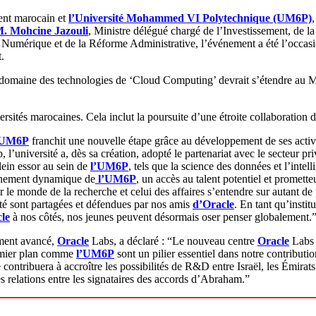
ent marocain et
l’Université Mohammed VI Polytechnique (UM6P)
. Mohcine Jazouli
, Ministre délégué chargé de l’Investissement, de l
n Numérique et de la Réforme Administrative, l’événement a été l’occas
.
domaine des technologies de ‘Cloud Computing’ devrait s’étendre au M
ersités marocaines. Cela inclut la poursuite d’une étroite collaboratio
’UM6P
franchit une nouvelle étape grâce au développement de ses activ
p, l’université a, dès sa création, adopté le partenariat avec le secteur
lein essor au sein de
l’UM6P
, tels que la science des données et l’intel
nnement dynamique de
l’UM6P
, un accès au talent potentiel et promett
voir le monde de la recherche et celui des affaires s’entendre sur autant d
ité sont partagées et défendues par nos amis
d’Oracle
. En tant qu’insti
le
à nos côtés, nos jeunes peuvent désormais oser penser globalement.
ement avancé,
Oracle
Labs, a déclaré : “Le nouveau centre
Oracle
Labs a
remier plan comme
l’UM6P
sont un pilier essentiel dans notre contributi
contribuera à accroître les possibilités de R&D entre Israël, les Émirat
es relations entre les signataires des accords d’Abraham.”