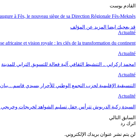
القادم بوست
naugure à Fès, le nouveau siège de sa Direction Régionale Fès-Meknès
المزيد عن المؤلف
قد يعجبك ايضا
Actualité
se africaine et vision royale : les clés de la transformation du continent.
Actualité
امحمد ازكراني .. التنشيط الثقافي آلية فعالة للتسويق الترابي للمدينة
Actualité
التنسيقية الإقليمية لحزب التجمع الوطني للأحرار بسيدي قاسم…بيان
Actualité
حفل تسليم الشواهد لخريجات وخريجي المعهد العالي للصيد البحري…
التالي
السابق
اترك رد
لن يتم نشر عنوان بريدك الإلكتروني.