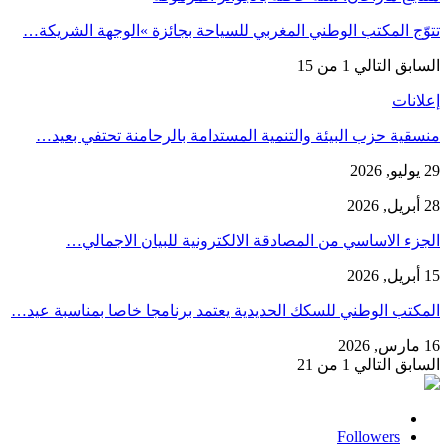
تتوّج المكتب الوطني المغربي للسياحة بجائزة »الوجهة الشريكة…
1 من 15
التالي
السابق
إعلانات
منسقية حزب البيئة والتنمية المستدامة بالرحامنة تحتفي بعيد…
29 يوليو, 2026
28 أبريل, 2026
الجزء الاساسي من المصادقة الالكترونية للبيان الاجمالي…
15 أبريل, 2026
المكتب الوطني للسكك الحديدية يعتمد برنامجا خاصا بمناسبة عيد…
16 مارس, 2026
1 من 21
التالي
السابق
Followers