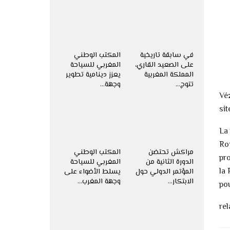
في سابقة تاريخية
المكتب الوطني
على الصعيد القاري،
المغربي للسياحة
المملكة المغربية
يعزز دينامية تطوير
تتوج…
وجهة…
Véz
sit
La
Ro
مراكش تحتضن
المكتب الوطني
pro
الدورة الثانية من
المغربي للسياحة
la
المؤتمر الدولي حول
يسلط الأضواء على
الابتكار…
وجهة المغرب…
po
re