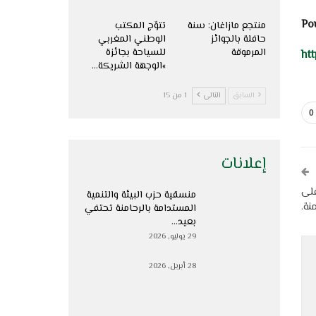
Pou
منتجع مازاغان: سنة
تتوّج المكتب
حافلة بالجوائز
الوطني المغربي
المرموقة
للسياحة بجائزة
ht
»الوجهة الشريكة…
السابق
التالي
1 من 15
0
إعلانات
على
منسقية حزب البيئة والتنمية
نة.
المستدامة بالرحامنة تحتفي
بعيد…
29 يوليو, 2026
28 أبريل, 2026