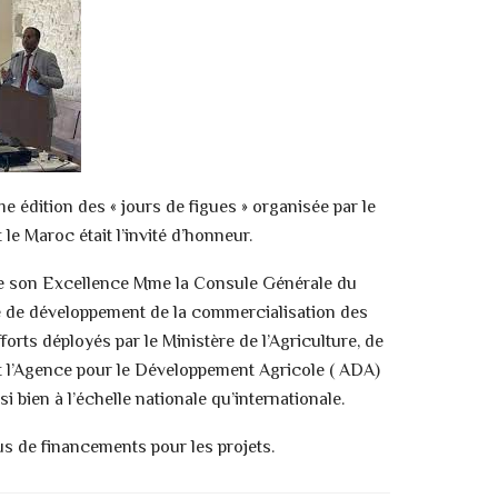
e édition des « jours de figues » organisée par le
le Maroc était l’invité d’honneur.
e de son Excellence Mme la Consule Générale du
ie de développement de la commercialisation des
forts déployés par le Ministère de l’Agriculture, de
t l’Agence pour le Développement Agricole ( ADA)
 bien à l’échelle nationale qu’internationale.
us de financements pour les projets.