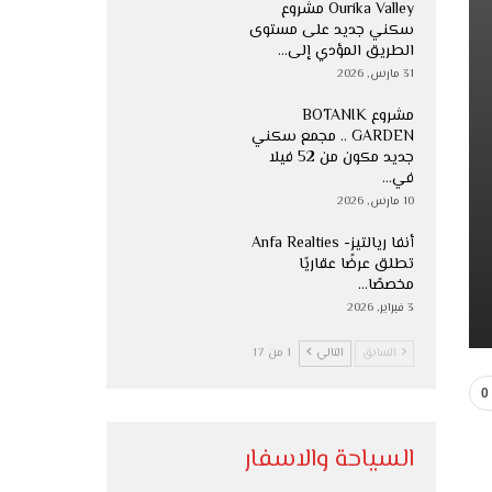
Ourika Valley مشروع
سكني جديد على مستوى
الطريق المؤدي إلى…
31 مارس, 2026
مشروع BOTANIK
GARDEN .. مجمع سكني
جديد مكون من 52 فيلا
في…
10 مارس, 2026
أنفا ريالتيز- Anfa Realties
تطلق عرضًا عقاريًا
مخصصًا…
3 فبراير, 2026
السابق
التالي
1 من 17
0
السياحة والاسفار