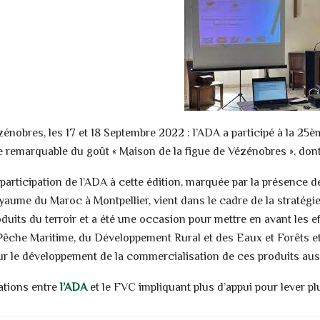
énobres, les 17 et 18 Septembre 2022 : l’ADA a participé à la 25èm
e remarquable du goût « Maison de la figue de Vézénobres », dont 
 participation de l’ADA à cette édition, marquée par la présenc
yaume du Maroc à Montpellier, vient dans le cadre de la stratég
duits du terroir et a été une occasion pour mettre en avant les ef
 Pêche Maritime, du Développement Rural et des Eaux et Forêts e
ur le développement de la commercialisation de ces produits aussi
lations entre
l’ADA
et le FVC impliquant plus d’appui pour lever pl