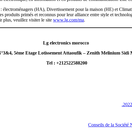
 électroménagers (HA), Divertissement pour la maison (HE) et Climatisat
s produits primés et reconnus pour leur alliance entre style et technolo
 plus, veuillez visiter le site
www.lg.com/ma
.
Lg electronics morocco
m N°3&4, 5ème Etage Lotissement Attaoufik – Zenith Melinium 
Tel : +212522588200
Conseils de la Société 