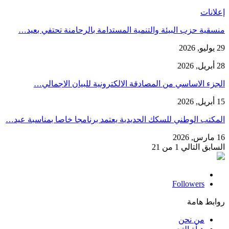
إعلانات
منسقية حزب البيئة والتنمية المستدامة بالرحامنة تحتفي بعيد…
29 يوليو, 2026
28 أبريل, 2026
الجزء الاساسي من المصادقة الالكترونية للبيان الاجمالي…
15 أبريل, 2026
المكتب الوطني للسكك الحديدية يعتمد برنامجا خاصا بمناسبة عيد…
16 مارس, 2026
السابق
التالي
1 من 21
Followers
روابط هامة
من نحن