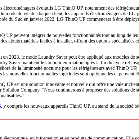
s électroménagers évolutifs LG ThinQ UP, notamment des réfrigérateurs, 
du mode de vie de chaque client, les appareils électroménagers de LG per
Corée du Sud en janvier 2022, LG ThinQ UP commencera à être déployé à 
Q UP peuvent intégrer de nouvelles fonctionnalités tout au long de leur c
s ajouts matériels faciles à installer, offrant des options spécialisées e
ent en 2023, le mode Laundry Saver peut être appliqué aux modèles de
dry Saver maintient le tambour en rotation après la fin du cycle (et jusq
élioré de la luminosité nocturne pour les réfrigérateurs avec ThinQ UP, qu
tes les nouvelles fonctionnalités logicielles sont optionnelles et peuven
UP est une solution innovante et nouvelle qui offre une valeur client s
Solution Company. “Nous continuerons à proposer des solutions de styl
sonnalisables.”
G
, y compris les nouveaux appareils ThinQ UP, au stand de la société
 électronique, en information et en produits de communication. Elle com