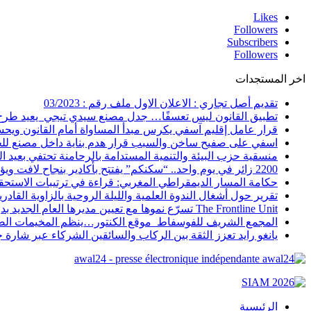
Likes
Followers
Subscribers
Followers
اخر المستجدات
تقديم أصل تجاري : الاعلان الاول ملف رقم : 03/2023
تطبيق القانون ليس تعسفًا… جدل مصنع سيدي تيجي يعيد طرح س
قرار عامل إقليم آسفي يكرس مبدأ المساواة أمام القانون ويح
اسفي على صفيح ساخن والسبب قرار هدم بناية داخل مصنع 
منسقية حزب البيئة والتنمية المستدامة بالرحامنة تحتفي بعيد 
2200 زائر في يوم واحد.. “سكنكم” يفتتح بأكادير بنجاح لافت ويؤسس لموعد عقاري كبير بالجنوب
حكامة المسار الديمقراطي المغربي: قراءة في ترتيبات الاستحقاق التشريعي
تقرير حول أشغال الندوة العلمية والليلة الروحية بالزاوية القادر
The Frontline Unit تسرّع نموها مع تعيين مديرها العام الجديد بدر بوغرين
المجمع الشريف للفوسفاط موقع الكنتور…ينظم المخيمات الصيفية 2026، تحت شعار “المخيمات التربوية… رؤية جديدة لصناع
يانغو رايد تعزز الثقة بين الركاب والسائقين الشركاء عبر شار
awal24 - presse électronique indépendante
الرئيسية