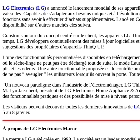
LG Electronics (LG)
a annoncé le lancement mondial de ses appareil
vaisselles. Capables de s’adapter aux besoins uniques et à l’évolution 
fonctions sans avoir à effectuer d’achats supplémentaires. Lancé en 
disponibilité sur d’autres marchés clés suivra.
Construits autour du concept centré sur le client, les appareils LG Thin
temps. LG développera continuellement des mises à jour logicielles et de
suggestions des propriétaires d’appareils ThinQ UP.
L’une des fonctionnalités personnalisées disponibles en téléchargem
où le sèche-linge ne peut pas être déchargé tout de suite, le mode Laun
plis et les odeurs. Une autre fonctionnalité proposée est le contrôle am
de ne pas ” aveugler ” les utilisateurs lorsqu’ils ouvrent la porte. Tou
“Un nouveau paradigme dans l’industrie de l’électroménager, LG ThinQ 
M. Lyu Jae-cheol, président de LG Electronics Home Appliance & Air 
des fonctionnalités pratiques et des possibilités de mise à niveau per
Les visiteurs peuvent découvrir toutes les dernières innovations de
L
5 au 8 janvier.
À propos de LG Electronics Maroc
La marque LG a été créée en 1998. La société est un leader mondial en