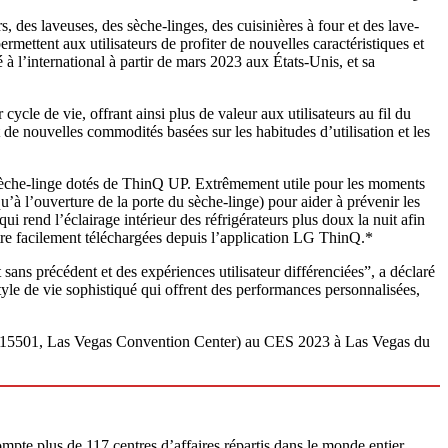
des laveuses, des sèche-linges, des cuisinières à four et des lave-
mettent aux utilisateurs de profiter de nouvelles caractéristiques et
l’international à partir de mars 2023 aux États-Unis, et sa
ycle de vie, offrant ainsi plus de valeur aux utilisateurs au fil du
t de nouvelles commodités basées sur les habitudes d’utilisation et les
 sèche-linge dotés de ThinQ UP. Extrêmement utile pour les moments
u’à l’ouverture de la porte du sèche-linge) pour aider à prévenir les
i rend l’éclairage intérieur des réfrigérateurs plus doux la nuit afin
t être facilement téléchargées depuis l’application LG ThinQ.*
ans précédent et des expériences utilisateur différenciées”, a déclaré
e de vie sophistiqué qui offrent des performances personnalisées,
 (#15501, Las Vegas Convention Center) au CES 2023 à Las Vegas du
pte plus de 117 centres d’affaires répartis dans le monde entier.