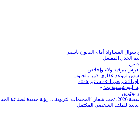
ؤال المساواة أمام القانون بآسفي
سم الجدل المفتعل
للجبس…
العرش ببرقية ولاء وإخلاص
 لـ 23 شتنبر 2026
ية البودشيشية بمذاغ
ة الحياة”.
ة جديدة للملف الشخصي المكتمل