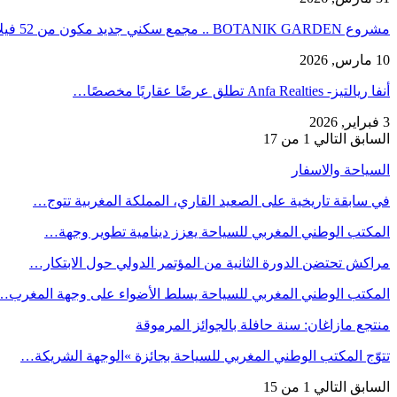
مشروع BOTANIK GARDEN .. مجمع سكني جديد مكون من 52 فيلا في…
10 مارس, 2026
أنفا ريالتيز- Anfa Realties تطلق عرضًا عقاريًا مخصصًا…
3 فبراير, 2026
السابق
التالي
1 من 17
السياحة والاسفار
في سابقة تاريخية على الصعيد القاري، المملكة المغربية تتوج…
المكتب الوطني المغربي للسياحة يعزز دينامية تطوير وجهة…
مراكش تحتضن الدورة الثانية من المؤتمر الدولي حول الابتكار…
المكتب الوطني المغربي للسياحة يسلط الأضواء على وجهة المغرب…
منتجع مازاغان: سنة حافلة بالجوائز المرموقة
تتوّج المكتب الوطني المغربي للسياحة بجائزة »الوجهة الشريكة…
السابق
التالي
1 من 15