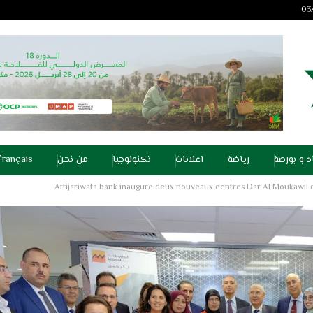
د و بورصة
رياضة
اعلانات
تكنولوجيا
من نحن
Français
Attijariwafa bank inaugure deux nouveaux centres Dar Al Moukawil da