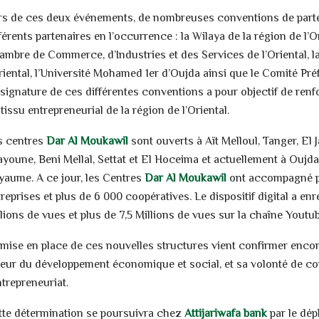
rs de ces deux événements, de nombreuses conventions de partena
férents partenaires en l’occurrence : la Wilaya de la région de l’Or
ambre de Commerce, d’Industries et des Services de l’Oriental, l
Oriental, l’Université Mohamed 1er d’Oujda ainsi que le Comité 
 signature de ces différentes conventions a pour objectif de ren
tissu entrepreneurial de la région de l’Oriental.
s centres
Dar Al Moukawil
sont ouverts à Aït Melloul, Tanger, El
youne, Beni Mellal, Settat et El Hoceima et actuellement à Oujda 
yaume. A ce jour, les Centres
Dar Al Moukawil
ont accompagné pl
reprises et plus de 6 000 coopératives. Le dispositif digital a e
llions de vues et plus de 7,5 Millions de vues sur la chaîne Yout
 mise en place de ces nouvelles structures vient confirmer encore
veur du développement économique et social, et sa volonté de c
ntrepreneuriat.
tte détermination se poursuivra chez
Attijariwafa bank
par le dé