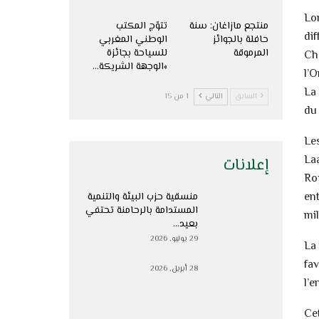
Lo
منتجع مازاغان: سنة
تتوّج المكتب
dif
حافلة بالجوائز
الوطني المغربي
المرموقة
للسياحة بجائزة
Ch
»الوجهة الشريكة…
l’
La
السابق
التالي
1 من 15
du 
Le
Laa
إعلانات
Ro
ent
منسقية حزب البيئة والتنمية
المستدامة بالرحامنة تحتفي
mi
بعيد…
29 يوليو, 2026
La
fa
28 أبريل, 2026
l’e
Ce