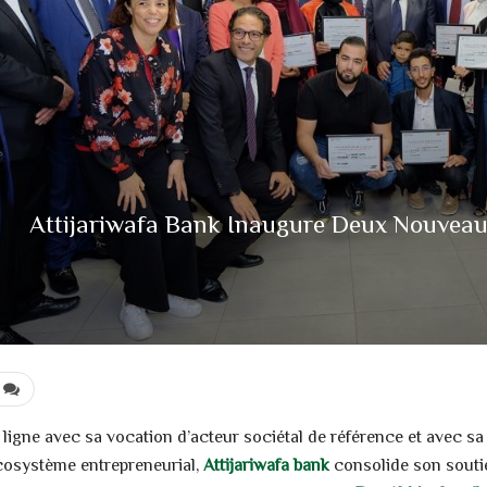
Attijariwafa Bank Inaugure Deux Nouvea
 ligne avec sa vocation d’acteur sociétal de référence et avec sa
écosystème entrepreneurial,
Attijariwafa bank
consolide son soutie