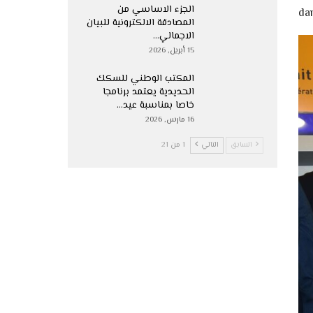
الجزء الاساسي من
da
المصادقة الالكترونية للبيان
الاجمالي…
15 أبريل, 2026
المكتب الوطني للسكك
الحديدية يعتمد برنامجا
خاصا بمناسبة عيد…
16 مارس, 2026
السابق
التالي
1 من 21