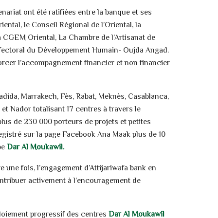
riat ont été ratifiées entre la banque et ses
iental, le Conseil Régional de l’Oriental, la
a CGEM Oriental, La Chambre de l’Artisanat de
Préfectoral du Développement Humain- Oujda Angad.
forcer l’accompagnement financier et non financier
 Jadida, Marrakech, Fès, Rabat, Meknès, Casablanca,
et Nador totalisant 17 centres à travers le
us de 230 000 porteurs de projets et petites
nregistré sur la page Facebook Ana Maak plus de 10
ube
Dar Al Moukawil.
 une fois, l’engagement d’Attijariwafa bank en
ontribuer activement à l’encouragement de
ploiement progressif des centres
Dar Al Moukawil