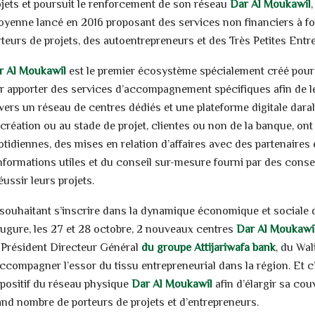
ojets et poursuit le renforcement de son réseau
Dar Al Moukawil
toyenne lancé en 2016 proposant des services non financiers à for
teurs de projets, des autoentrepreneurs et des Très Petites Entre
r Al Moukawil
est le premier écosystème spécialement créé pour l
ur apporter des services d’accompagnement spécifiques afin de le
avers un réseau de centres dédiés et une plateforme digitale daral
 création ou au stade de projet, clientes ou non de la banque, o
otidiennes, des mises en relation d’affaires avec des partenaires
nformations utiles et du conseil sur-mesure fourni par des conseil
éussir leurs projets.
 souhaitant s’inscrire dans la dynamique économique et sociale de
augure, les 27 et 28 octobre, 2 nouveaux centres
Dar Al Moukawi
 Président Directeur Général
du groupe Attijariwafa bank
, du Wal
accompagner l’essor du tissu entrepreneurial dans la région. Et c
spositif du réseau physique
Dar Al Moukawil
afin d’élargir sa co
and nombre de porteurs de projets et d’entrepreneurs.