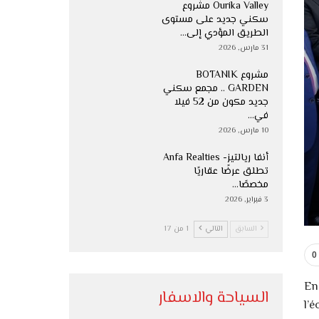
Ourika Valley مشروع
سكني جديد على مستوى
الطريق المؤدي إلى…
31 مارس, 2026
مشروع BOTANIK
GARDEN .. مجمع سكني
جديد مكون من 52 فيلا
في…
10 مارس, 2026
أنفا ريالتيز- Anfa Realties
تطلق عرضًا عقاريًا
مخصصًا…
3 فبراير, 2026
السابق
التالي
1 من 17
0
En
السياحة والاسفار
l’