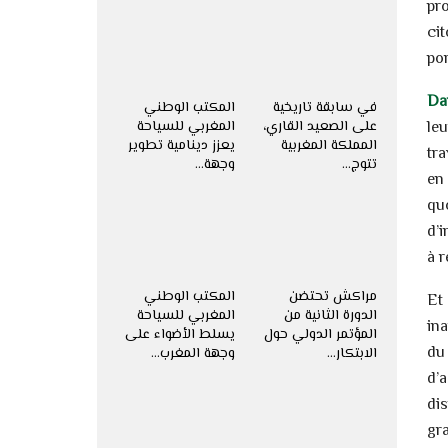
pr
ci
por
Da
في سابقة تاريخية
المكتب الوطني
على الصعيد القاري،
المغربي للسياحة
le
المملكة المغربية
يعزز دينامية تطوير
tr
تتوج…
وجهة…
en
qu
d’i
à r
مراكش تحتضن
المكتب الوطني
Et
الدورة الثانية من
المغربي للسياحة
in
المؤتمر الدولي حول
يسلط الأضواء على
du
الابتكار…
وجهة المغرب…
d’
di
gr