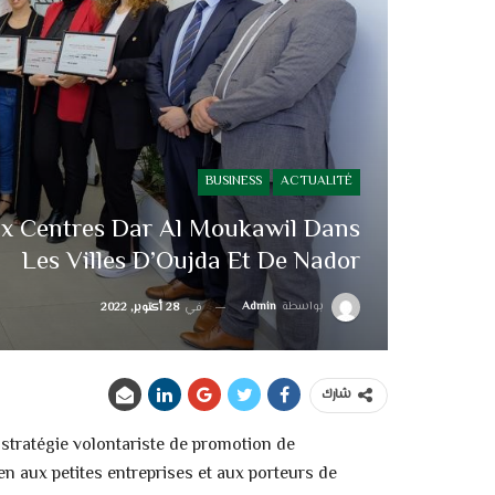
BUSINESS
ACTUALITÉ
ux Centres Dar Al Moukawil Dans
Les Villes D’Oujda Et De Nador
بواسطة
Admin
في
28 أكتوبر, 2022
شارك
 stratégie volontariste de promotion de
n aux petites entreprises et aux porteurs de