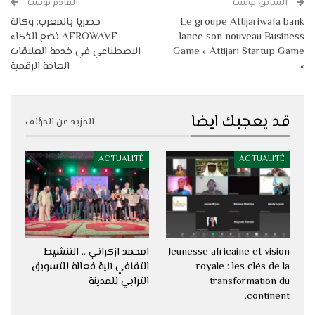
السابق بوست
القادم بوست
Le groupe Attijariwafa bank
حصريا بالمغرب: وكالة
lance son nouveau Business
AFROWAVE تضع الذكاء
Game « Attijari Startup Game
الاصطناعي في خدمة العلاقات
»
العامة الرقمية
قد يعجبك ايضا
المزيد عن المؤلف
ACTUALITÉ
ACTUALITÉ
Jeunesse africaine et vision
امحمد ازكراني .. التنشيط
royale : les clés de la
الثقافي آلية فعالة للتسويق
transformation du
الترابي للمدينة
continent.