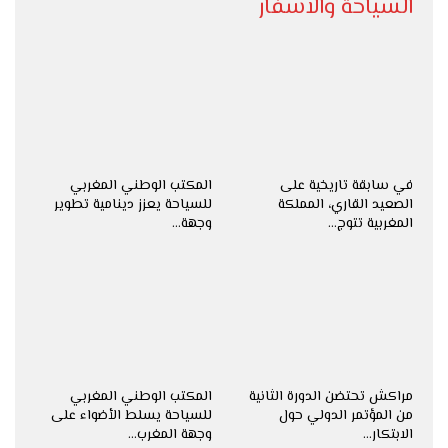
السياحة والاسفار
في سابقة تاريخية على
المكتب الوطني المغربي
الصعيد القاري، المملكة
للسياحة يعزز دينامية تطوير
المغربية تتوج…
وجهة…
مراكش تحتضن الدورة الثانية
المكتب الوطني المغربي
من المؤتمر الدولي حول
للسياحة يسلط الأضواء على
الابتكار…
وجهة المغرب…