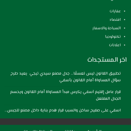
عقارات
اقتصاد
السياحة والاسفار
تكنولوجيا
اعلانات
اخر المستجدات
تطبيق القانون ليس تعسفًا… جدل مصنع سيدي تيجي يعيد طرح
سؤال المساواة أمام القانون بآسفي
قرار عامل إقليم آسفي يكرس مبدأ المساواة أمام القانون ويحسم
الجدل المفتعل
اسفي على صفيح ساخن والسبب قرار هدم بناية داخل مصنع للجبس…