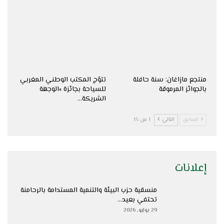
منتجع مازاغان: سنة حافلة
تتوّج المكتب الوطني المغربي
بالجوائز المرموقة
للسياحة بجائزة »الوجهة
الشريكة…
السابق
التالي
1 من 15
إعلانات
منسقية حزب البيئة والتنمية المستدامة بالرحامنة
تحتفي بعيد…
29 يوليو, 2026