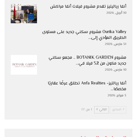
أنفا رياليتيز تقدم مشروع فيلات أنفا مراكش
10 أبريل, 2026
Ourika Valley مشروع سكني جديد على مستوى
الطريق المؤدي إلى…
31 مارس, 2026
مشروع BOTANIK GARDEN .. مجمع سكني
جديد مكون من 52 فيلا في…
10 مارس, 2026
أنفا ريالتيز- Anfa Realties تطلق عرضًا عقاريًا
مخصصًا…
3 فبراير, 2026
السابق
التالي
1 من 17