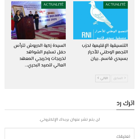
ACTUALITÉ
ACTUALITÉ
التنسيقية الإقليمية لحزب
السيدة زكية الدريوش تترأس
التجمع الوطني للأحرار
حفل تسليم الشواهد
بسيدي قاسم…بيان
لخريجات وخريجي المعهد
العالي للصيد البحري…
السابق
التالي
اترك رد
لن يتم نشر عنوان بريدك الإلكتروني.