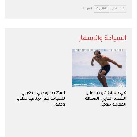
السابق
التالي
1 من 17
السياحة والاسفار
في سابقة تاريخية على
المكتب الوطني المغربي
الصعيد القاري، المملكة
للسياحة يعزز دينامية تطوير
المغربية تتوج…
وجهة…