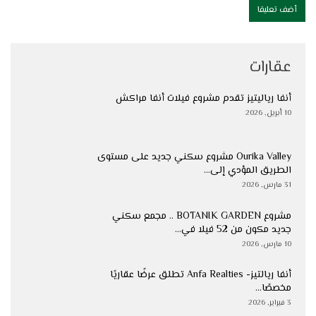
عقارات
أنفا رياليتيز تقدم مشروع فيلات أنفا مراكش
10 أبريل, 2026
Ourika Valley مشروع سكني جديد على مستوى
الطريق المؤدي إلى…
31 مارس, 2026
مشروع BOTANIK GARDEN .. مجمع سكني
جديد مكون من 52 فيلا في…
10 مارس, 2026
أنفا ريالتيز- Anfa Realties تطلق عرضًا عقاريًا
مخصصًا…
3 فبراير, 2026