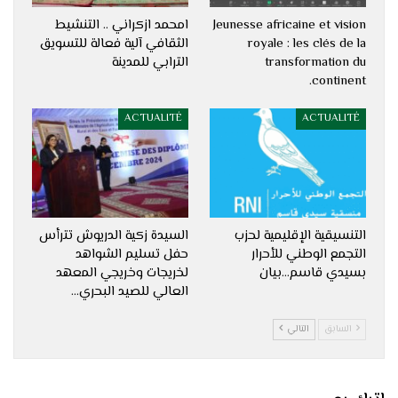
Jeunesse africaine et vision
امحمد ازكراني .. التنشيط
royale : les clés de la
الثقافي آلية فعالة للتسويق
transformation du
الترابي للمدينة
continent.
ACTUALITÉ
ACTUALITÉ
التنسيقية الإقليمية لحزب
السيدة زكية الدريوش تترأس
التجمع الوطني للأحرار
حفل تسليم الشواهد
بسيدي قاسم…بيان
لخريجات وخريجي المعهد
العالي للصيد البحري…
السابق
التالي