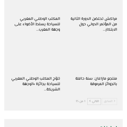
مراكش تحتضن الدورة الثانية
المكتب الوطني المغربي
من المؤتمر الدولي حول
للسياحة يسلط الأضواء على
الابتكار…
وجهة المغرب…
منتجع مازاغان: سنة حافلة
تتوّج المكتب الوطني المغربي
بالجوائز المرموقة
للسياحة بجائزة »الوجهة
الشريكة…
السابق
التالي
1 من 15