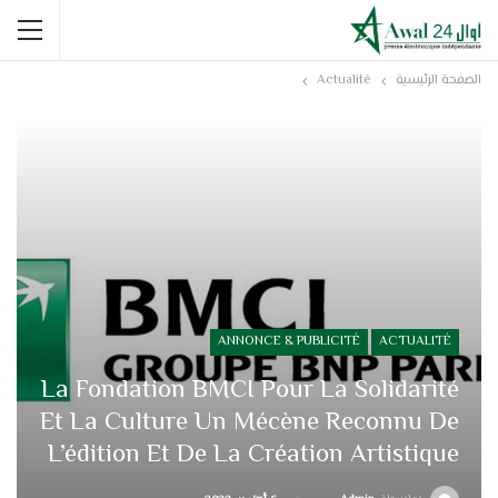
الصفحة الرئيسية
Actualité
ANNONCE & PUBLICITÉ
ACTUALITÉ
La Fondation BMCI Pour La Solidarité
Et La Culture Un Mécène Reconnu De
L’édition Et De La Création Artistique