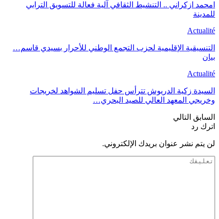
امحمد ازكراني .. التنشيط الثقافي آلية فعالة للتسويق الترابي
للمدينة
Actualité
التنسيقية الإقليمية لحزب التجمع الوطني للأحرار بسيدي قاسم…
بيان
Actualité
السيدة زكية الدريوش تترأس حفل تسليم الشواهد لخريجات
وخريجي المعهد العالي للصيد البحري…
السابق
التالي
اترك رد
لن يتم نشر عنوان بريدك الإلكتروني.