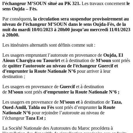
l’échangeur M’SOUN situé au PK 321.
Les travaux concernent
le
sens Oujda – Fès.
Par conséquent
, la circulation sera suspendue provisoirement au
niveau de l’échangeur M’SOUN dans le sens Oujda-Fès, de la
nuit du mardi 10/01/2023 à 20h00 jusqu’au mercredi 11/01/2023
à 20h00.
Les itinéraires alternatifs sont définis comme suit :
Les usagers empruntant l’autoroute en provenance de
Oujda, El
Aïoun Charqiya ou Taourirt
et à destination de
M’soun
sont priés
de
quitter l’autoroute au niveau de l’échangeur Guercif et
d’emprunter la Route Nationale N°6
pour arriver à leur
destination ;
Les usagers en provenance de
Guercif
et à destination
de
M’soun
sont priés
d’emprunter la Route Nationale N°6 ;
Les usagers en provenance de
M’soun
et
à destination de
Taza,
Oued-Amlil, Tahla ou Fès
sont priés d’emprunter
la Route
Nationale N°6
pour rejoindre l’autoroute au niveau de
l’échangeur
Taza Est ;
La Société Nationale des Autoroutes du Maroc procédera à