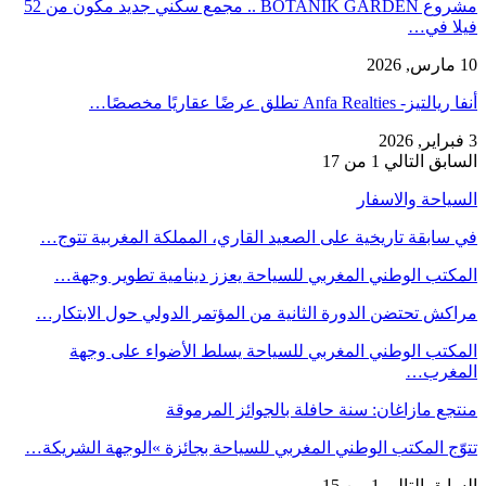
مشروع BOTANIK GARDEN .. مجمع سكني جديد مكون من 52
فيلا في…
10 مارس, 2026
أنفا ريالتيز- Anfa Realties تطلق عرضًا عقاريًا مخصصًا…
3 فبراير, 2026
السابق
التالي
1 من 17
السياحة والاسفار
في سابقة تاريخية على الصعيد القاري، المملكة المغربية تتوج…
المكتب الوطني المغربي للسياحة يعزز دينامية تطوير وجهة…
مراكش تحتضن الدورة الثانية من المؤتمر الدولي حول الابتكار…
المكتب الوطني المغربي للسياحة يسلط الأضواء على وجهة
المغرب…
منتجع مازاغان: سنة حافلة بالجوائز المرموقة
تتوّج المكتب الوطني المغربي للسياحة بجائزة »الوجهة الشريكة…
السابق
التالي
1 من 15