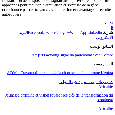
l’installation des dispositifs de signalisation provisoire aux endroits
appropriés pour faciliter la circulation et s’excuse de la gêne
occasionnée par ces travaux visant à renforcer davantage la sécurité
autoroutière.
ADM
0
شارك
Linkedin
WhatsApp
Google+
Twitter
Facebook
البريد
الإلكتروني
السابق بوست
Attijari Factoring signe un partenariat avec Coface
القادم بوست
ADM…Travaux d’entretien de la chaussée de l’autoroute Kénitra
قد يعجبك ايضا
المزيد عن المؤلف
Actualité
Jeunesse africaine et vision royale : les clés de la transformation du
continent.
Actualité