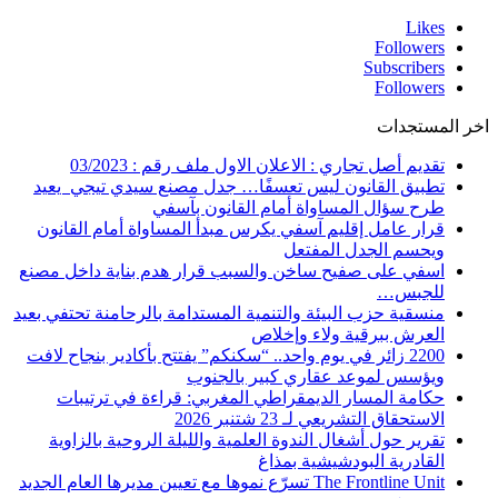
Likes
Followers
Subscribers
Followers
اخر المستجدات
تقديم أصل تجاري : الاعلان الاول ملف رقم : 03/2023
تطبيق القانون ليس تعسفًا… جدل مصنع سيدي تيجي يعيد
طرح سؤال المساواة أمام القانون بآسفي
قرار عامل إقليم آسفي يكرس مبدأ المساواة أمام القانون
ويحسم الجدل المفتعل
اسفي على صفيح ساخن والسبب قرار هدم بناية داخل مصنع
للجبس…
منسقية حزب البيئة والتنمية المستدامة بالرحامنة تحتفي بعيد
العرش ببرقية ولاء وإخلاص
2200 زائر في يوم واحد.. “سكنكم” يفتتح بأكادير بنجاح لافت
ويؤسس لموعد عقاري كبير بالجنوب
حكامة المسار الديمقراطي المغربي: قراءة في ترتيبات
الاستحقاق التشريعي لـ 23 شتنبر 2026
تقرير حول أشغال الندوة العلمية والليلة الروحية بالزاوية
القادرية البودشيشية بمذاغ
The Frontline Unit تسرّع نموها مع تعيين مديرها العام الجديد