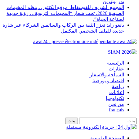
بدر بوغرين
المجمع الشريف للفوسفاط موقع الكنتور…ينظم المخيمات
الصيفية 2026، تحت شعار “المخيمات التربوية… رؤية جديدة
لصناعة الحياة”.
يانغو رايد تعزز الثقة بين الركاب والسائقين الشركاء عبر شارة
جديدة للملف الشخصي المكتمل
awal24 - presse électronique indépendante
الرئيسية
عقارات
السياحة والاسفار
اقتصاد و بورصة
رياضة
اعلانات
تكنولوجيا
من نحن
français
الصفحة الرئيسية