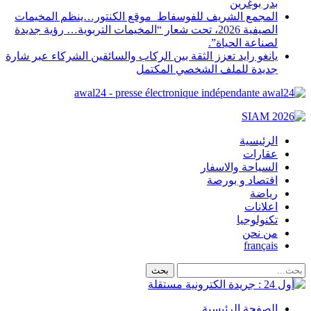
بدر بوغرين
المجمع الشريف للفوسفاط موقع الكنتور…ينظم المخيمات
الصيفية 2026، تحت شعار “المخيمات التربوية… رؤية جديدة
لصناعة الحياة”.
يانغو رايد تعزز الثقة بين الركاب والسائقين الشركاء عبر شارة
جديدة للملف الشخصي المكتمل
awal24 - presse électronique indépendante
الرئيسية
عقارات
السياحة والاسفار
اقتصاد و بورصة
رياضة
اعلانات
تكنولوجيا
من نحن
français
الصفحة الرئيسية