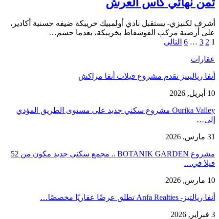
ثمن نهائي كأس العرش
أشرف لكنيزي- يستقبل نادي أولمبيك خريبكة ضيفه حسنية أكادير،
على أرضية مركب الفوسفاط بخريبكة، بعدما حسم…
1
2
3
…
6
التالي
عقارات
أنفا رياليتيز تقدم مشروع فيلات أنفا مراكش
10 أبريل, 2026
Ourika Valley مشروع سكني جديد على مستوى الطريق المؤدي
إلى…
31 مارس, 2026
مشروع BOTANIK GARDEN .. مجمع سكني جديد مكون من 52
فيلا في…
10 مارس, 2026
أنفا ريالتيز- Anfa Realties تطلق عرضًا عقاريًا مخصصًا…
3 فبراير, 2026