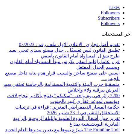
Likes
Followers
Subscribers
Followers
اخر المستجدات
تقديم أصل تجاري : الاعلان الاول ملف رقم : 03/2023
تطبيق القانون ليس تعسفًا… جدل مصنع سيدي تيجي يعيد
طرح سؤال المساواة أمام القانون بآسفي
قرار عامل إقليم آسفي يكرس مبدأ المساواة أمام القانون
ويحسم الجدل المفتعل
اسفي على صفيح ساخن والسبب قرار هدم بناية داخل مصنع
للجبس…
منسقية حزب البيئة والتنمية المستدامة بالرحامنة تحتفي بعيد
العرش ببرقية ولاء وإخلاص
2200 زائر في يوم واحد.. “سكنكم” يفتتح بأكادير بنجاح لافت
ويؤسس لموعد عقاري كبير بالجنوب
حكامة المسار الديمقراطي المغربي: قراءة في ترتيبات
الاستحقاق التشريعي لـ 23 شتنبر 2026
تقرير حول أشغال الندوة العلمية والليلة الروحية بالزاوية
القادرية البودشيشية بمذاغ
The Frontline Unit تسرّع نموها مع تعيين مديرها العام الجديد