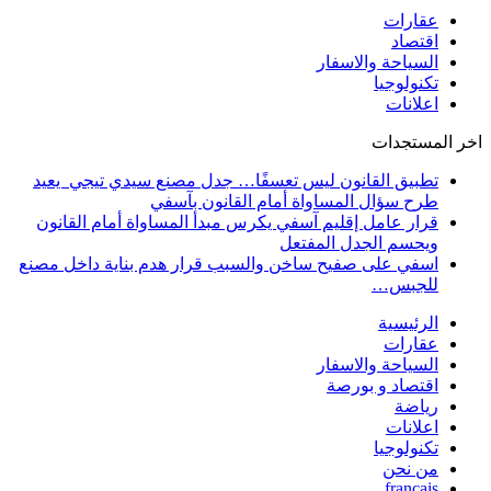
عقارات
اقتصاد
السياحة والاسفار
تكنولوجيا
اعلانات
اخر المستجدات
تطبيق القانون ليس تعسفًا… جدل مصنع سيدي تيجي يعيد
طرح سؤال المساواة أمام القانون بآسفي
قرار عامل إقليم آسفي يكرس مبدأ المساواة أمام القانون
ويحسم الجدل المفتعل
اسفي على صفيح ساخن والسبب قرار هدم بناية داخل مصنع
للجبس…
الرئيسية
عقارات
السياحة والاسفار
اقتصاد و بورصة
رياضة
اعلانات
تكنولوجيا
من نحن
français