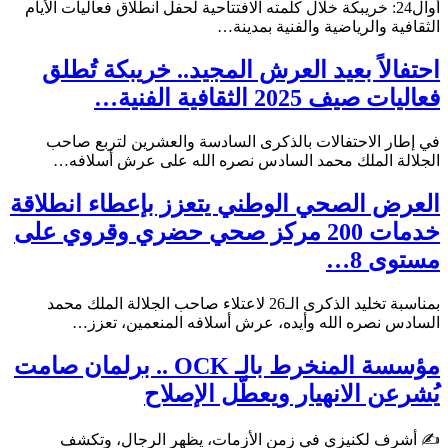
أوال24: خريبكة خلال كلمته الافتتاحية لحفل انطلاق فعاليات الأيام
الثقافية والرياضية والفنية بمدينة…
احتفالاً بعيد العرش المجيد.. خريبكة تُطلق
فعاليات صيف 2025 الثقافية الفنية…
في إطار الاحتفالات بالذكرى السادسة والعشرين لتربع صاحب
الجلالة الملك محمد السادس نصره الله على عرش أسلافه…
العرض الصحي الوطني يتعزز بإعطاء انطلاقة
خدمات 200 مركز صحي حضري وقروي على
مستوى 8…
بمناسبة تخليد الذكرى الـ26 لاعتلاء صاحب الجلالة الملك محمد
السادس نصره الله وأيده، عرش أسلافه المنعمين، تعزز…
مؤسسة المنخرط بالـ OCK .. برلمان صامت
يُشرعن الانهيار ويعطّل الإصلاح
✍ أشرف لكنيزي في زمن الأزمات، يظهر الرجال، وتكشف