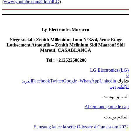
(
www.youtube.com/GlobalLG
).
Lg Electronics Morocco
Siège social : Zenith Millenium, Imm N°3&4, 5ème Etage
Lotissement Attaoufik – Zenith Melinium Sidi Maarouf Sidi
Marouf, CASABLANCA
Tel : +212522588200
LG Electronics (LG)
0
شارك
Linkedin
WhatsApp
Google+
Twitter
Facebook
البريد
الإلكتروني
السابق بوست
Al Omrane garde le cap
القادم بوست
Samsung lance la série Odyssey à Gamescom 2022