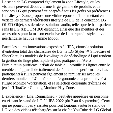
Le stand de LG comprend également la zone Lifestyle, où les
visiteurs peuvent découvrir une large gamme de produits et de
services LG qui peuvent être adaptés à tous les goûts ou préférences.
La Lifestyle Zone propose une vitrine époustouflante mettant en
vedette les derniers téléviseurs lifestyle de LG de la collection LG
OLED Objet, ses dernières solutions audio, telles que le haut-parleur
sans fil LG XBOOM 360 distinctif, ainsi que des meubles et des
accessoires pour la maison exclusive de la marque de style de vie
néerlandaise haut de gamme Moooi.
Parmi les autres innovations exposées à l’IFA, citons la solution
d’entretien total des chaussures de LG, le LG Styler ™ ShoeCase et
ShoeCare, les modèles de lave-linge et de sèche-linge AI qui rendent
la gestion du linge plus rapide et plus pratique, et l’Aero
Furniture:un purificateur d’air de table qui brouille les lignes entre le
meuble et l’appareil de traitement de l’air à haute performance. Les
participants à l’IFA peuvent également se familiariser avec les
derniers moniteurs LG améliorant l’ergonomie et la productivité à
l’Ergo Monitor Workstation, et sa sélection croissante d’écrans de
jeu à l’UltraGear Gaming Monitor Play Zone.
L’expérience « Life, Reimagined » peut être appréciée en personne
en visitant le stand de LG à l’IFA 2022 (du 2 au 6 septembre). Ceux
qui ne pourront pas y assister pourront toujours visiter le stand de
LG via des vidéos téléchargées sur la chaîne YouTube de LG Global