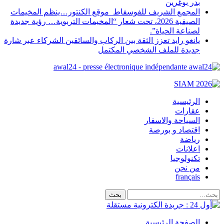
بدر بوغرين
المجمع الشريف للفوسفاط موقع الكنتور…ينظم المخيمات
الصيفية 2026، تحت شعار “المخيمات التربوية… رؤية جديدة
لصناعة الحياة”.
يانغو رايد تعزز الثقة بين الركاب والسائقين الشركاء عبر شارة
جديدة للملف الشخصي المكتمل
awal24 - presse électronique indépendante
الرئيسية
عقارات
السياحة والاسفار
اقتصاد و بورصة
رياضة
اعلانات
تكنولوجيا
من نحن
français
الصفحة الرئيسية