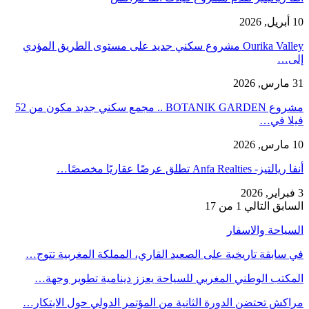
10 أبريل, 2026
Ourika Valley مشروع سكني جديد على مستوى الطريق المؤدي
إلى…
31 مارس, 2026
مشروع BOTANIK GARDEN .. مجمع سكني جديد مكون من 52
فيلا في…
10 مارس, 2026
أنفا ريالتيز- Anfa Realties تطلق عرضًا عقاريًا مخصصًا…
3 فبراير, 2026
السابق
التالي
1 من 17
السياحة والاسفار
في سابقة تاريخية على الصعيد القاري، المملكة المغربية تتوج…
المكتب الوطني المغربي للسياحة يعزز دينامية تطوير وجهة…
مراكش تحتضن الدورة الثانية من المؤتمر الدولي حول الابتكار…