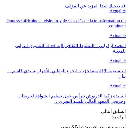
قد يعجبك ايضا
المزيد عن المؤلف
Actualité
Jeunesse africaine et vision royale : les clés de la transformation du
continent.
Actualité
امحمد ازكراني .. التنشيط الثقافي آلية فعالة للتسويق الترابي
للمدينة
Actualité
التنسيقية الإقليمية لحزب التجمع الوطني للأحرار بسيدي قاسم…
بيان
Actualité
السيدة زكية الدريوش تترأس حفل تسليم الشواهد لخريجات
وخريجي المعهد العالي للصيد البحري…
السابق
التالي
اترك رد
لن يتم نشر عنوان بريدك الإلكتروني.