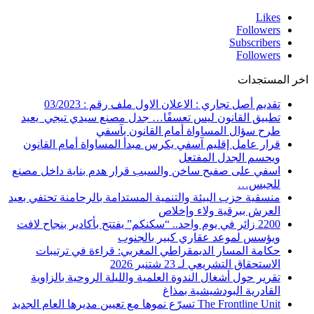
Likes
Followers
Subscribers
Followers
اخر المستجدات
تقديم أصل تجاري : الاعلان الاول ملف رقم : 03/2023
تطبيق القانون ليس تعسفًا… جدل مصنع سيدي تيجي يعيد
طرح سؤال المساواة أمام القانون بآسفي
قرار عامل إقليم آسفي يكرس مبدأ المساواة أمام القانون
ويحسم الجدل المفتعل
اسفي على صفيح ساخن والسبب قرار هدم بناية داخل مصنع
للجبس…
منسقية حزب البيئة والتنمية المستدامة بالرحامنة تحتفي بعيد
العرش ببرقية ولاء وإخلاص
2200 زائر في يوم واحد.. “سكنكم” يفتتح بأكادير بنجاح لافت
ويؤسس لموعد عقاري كبير بالجنوب
حكامة المسار الديمقراطي المغربي: قراءة في ترتيبات
الاستحقاق التشريعي لـ 23 شتنبر 2026
تقرير حول أشغال الندوة العلمية والليلة الروحية بالزاوية
القادرية البودشيشية بمذاغ
The Frontline Unit تسرّع نموها مع تعيين مديرها العام الجديد